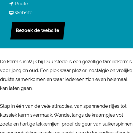
n
Route
a
a
v
Website
r
a
a
K
r
n
Bezoek de website
e
K
K
r
e
e
m
r
r
i
De kermis in Wijk bij Duurstede is een gezellige familiekermis
m
m
s
voor jong én oud. Een plek waar plezier, nostalgie en vrolijke
i
i
W
drukte samenkomen en waar iedereen zich even helemaal
s
s
i
kan laten gaan.
W
W
j
i
i
k
Stap in één van de vele attracties, van spannende ritjes tot
j
j
b
klassiek kermisvermaak. Wandel langs de kraampjes vol
k
k
i
zoete en hartige lekkernijen, proef de geur van suikerspinnen
b
b
j
en versgebakken snacks en geniet van de levendige sfeer in