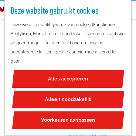
STREEKPRODUCTEN
o
Deze website gebruikt cookies
STREEKMUSEA
e
G
REGIOKAART
k
Deze website maakt gebruik van cookies (Functioneel,
a
NATUURGEBIEDEN
e
Analytisch, Marketing) die noodzakelijk zijn om de website
n
UNESCO WERELDERFGOED
n
zo goed mogelijk te laten functioneren. Door op
a
KERMIS WIJK BIJ
JUBILEUM
accepteren te klikken, geef je aan hiermee akkoord te
a
DUURSTEDE
gaan.
r
PLAN JE BEZOEK
d
OVERNACHTEN
Alles accepteren
e
INTERACTIEVE KAART
h
ZAKELIJKE LOCATIES
o
Alleen noodzakelijk
REGIO TIPS
m
e
ROUTES
Voorkeuren aanpassen
p
FIETSROUTES
a