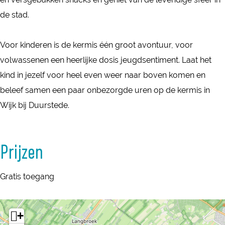
i
i
D
de stad.
j
j
u
D
D
u
Voor kinderen is de kermis één groot avontuur, voor
u
u
r
volwassenen een heerlijke dosis jeugdsentiment. Laat het
u
u
s
kind in jezelf voor heel even weer naar boven komen en
r
r
t
beleef samen een paar onbezorgde uren op de kermis in
s
s
e
Wijk bij Duurstede.
t
t
d
e
e
e
d
d
Prijzen
e
e
Gratis toegang
+