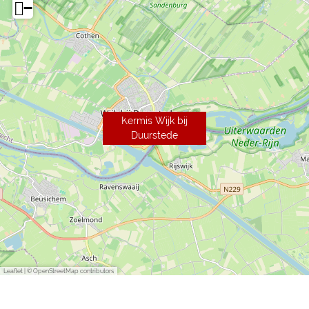
−
Kermis Wijk bij
Duurstede
Leaflet
|
© OpenStreetMap contributors