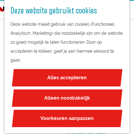
STREEKPRODUCTEN
o
Deze website gebruikt cookies
STREEKMUSEA
e
G
REGIOKAART
k
Deze website maakt gebruik van cookies (Functioneel,
a
NATUURGEBIEDEN
e
Analytisch, Marketing) die noodzakelijk zijn om de website
n
UNESCO WERELDERFGOED
n
zo goed mogelijk te laten functioneren. Door op
a
KABOUTERPAD -
JUBILEUM
accepteren te klikken, geef je aan hiermee akkoord te
a
SOEST
gaan.
r
PLAN JE BEZOEK
d
OVERNACHTEN
Alles accepteren
e
INTERACTIEVE KAART
h
ZAKELIJKE LOCATIES
o
Alleen noodzakelijk
REGIO TIPS
m
e
ROUTES
Voorkeuren aanpassen
p
FIETSROUTES
a