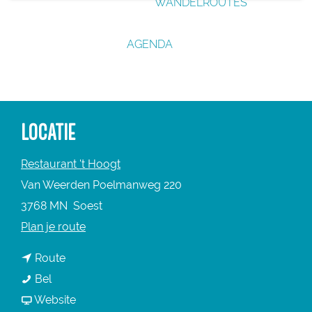
WANDELROUTES
g
e
AGENDA
LOCATIE
Restaurant 't Hoogt
Van Weerden Poelmanweg 220
3768 MN
Soest
n
Plan je route
a
n
Route
a
K
a
Bel
r
a
a
v
Website
K