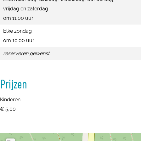
e
o
vrijdag en zaterdag
t
s
e
om 11.00 uur
t
s
Elke zondag
t
om 10.00 uur
reserveren gewenst
Prijzen
Kinderen
€ 5,00