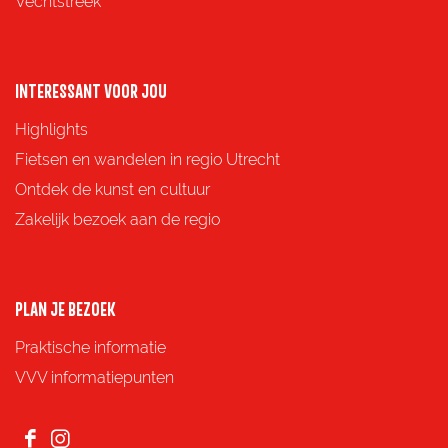
Vechtstreek
n
n
n
n
a
a
a
a
o
o
o
o
INTERESSANT VOOR JOU
p
p
p
p
Highlights
F
X
e
W
Fietsen en wandelen in regio Utrecht
a
-
h
Ontdek de kunst en cultuur
c
m
a
Zakelijk bezoek aan de regio
e
a
t
b
i
s
o
l
A
PLAN JE BEZOEK
o
p
Praktische informatie
k
p
VVV informatiepunten