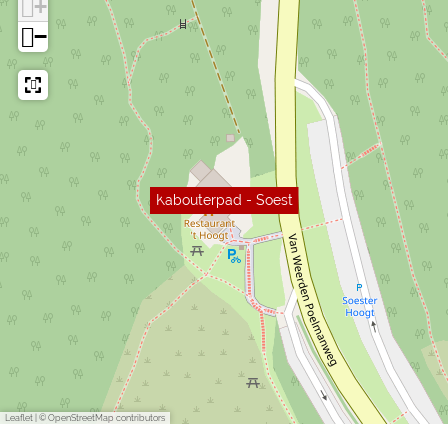
+
−
Kabouterpad - Soest
Leaflet
|
© OpenStreetMap contributors