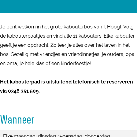
b
r
a
a
o
K
n
b
u
a
K
o
Je bent welkom in het grote kabouterbos van 't Hoogt. Volg
t
b
a
u
de kabouterpaaltjes en vind alle 11 kabouters. Elke kabouter
e
o
b
t
geeft je een opdracht. Zo leer je alles over het leven in het
r
u
o
e
bos. Gezellig met vriendjes en vriendinnetjes, je ouders, opa
p
t
u
r
en oma, je hele klas of een kinderfeestje!
a
e
t
p
d
r
e
a
Het kabouterpad is uitsluitend telefonisch te reserveren
-
p
r
d
via 0346 351 509.
S
a
p
-
o
d
a
S
e
-
d
Wanneer
o
s
S
-
e
t
o
S
Elke maandag, dinsdag, woensdag, donderdag,
s