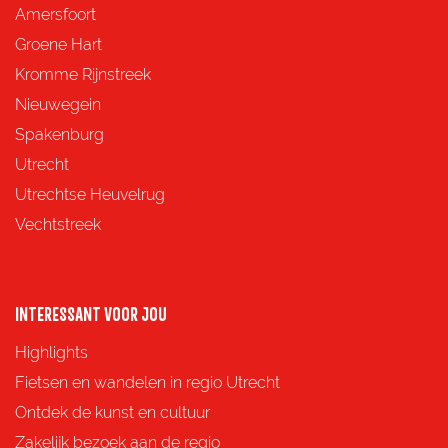
d
d
d
d
Amersfoort
e
e
e
e
Groene Hart
z
z
z
z
Kromme Rijnstreek
e
e
e
e
Nieuwegein
p
p
p
p
Spakenburg
a
a
a
a
Utrecht
g
g
g
g
Utrechtse Heuvelrug
i
i
i
i
Vechtstreek
n
n
n
n
a
a
a
a
o
o
o
o
INTERESSANT VOOR JOU
p
p
p
p
Highlights
F
X
e
W
Fietsen en wandelen in regio Utrecht
a
-
h
Ontdek de kunst en cultuur
c
m
a
Zakelijk bezoek aan de regio