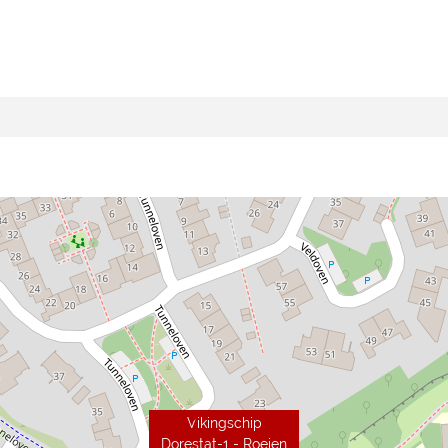
Vikingschip
Dorestat-1 - Roeien