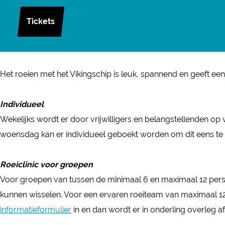
k
a
i
V
V
i
Tickets
c
k
i
i
n
e
i
k
k
g
b
n
i
i
s
o
g
n
n
Het roeien met het Vikingschip is leuk, spannend en geeft ee
c
o
s
g
g
h
k
c
s
s
Individueel
i
V
h
c
c
Wekelijks wordt er door vrijwilligers en belangstellenden o
p
i
i
h
h
woensdag kan er individueel geboekt worden om dit eens te 
D
k
p
i
i
o
i
D
p
p
Roeiclinic voor groepen
r
n
o
D
D
Voor groepen van tussen de minimaal 6 en maximaal 12 pers
e
g
r
o
o
kunnen wisselen. Voor een ervaren roeiteam van maximaal 12 p
s
s
e
r
r
informatieformulier
in en dan wordt er in onderling overleg 
t
c
s
e
e