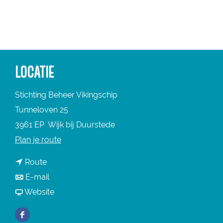
a
g
e
LOCATIE
Stichting Beheer Vikingschip
Tunneloven 25
3961 EP
Wijk bij Duurstede
n
Plan je route
a
n
Route
a
a
n
E-mail
r
a
a
v
Website
V
r
a
a
i
F
V
r
n