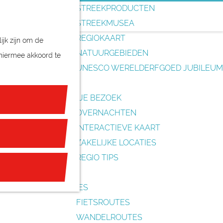
o
STREEKPRODUCTEN
e
STREEKMUSEA
k
REGIOKAART
ijk zijn om de
e
NATUURGEBIEDEN
 hiermee akkoord te
n
UNESCO WERELDERFGOED JUBILEUM
PLAN JE BEZOEK
OVERNACHTEN
INTERACTIEVE KAART
ZAKELIJKE LOCATIES
REGIO TIPS
ROUTES
FIETSROUTES
WANDELROUTES