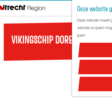
Deze website g
G
Deze website maakt ge
a
website zo goed mogel
n
gaan.
VIKINGSCHIP DORESTAT-1 - ROE
a
a
r
d
e
h
o
m
e
p