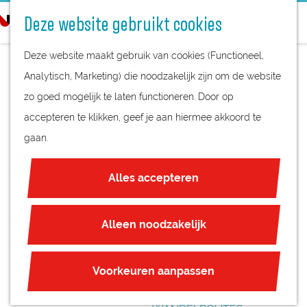
STREEKPRODUCTEN
o
Deze website gebruikt cookies
STREEKMUSEA
e
G
REGIOKAART
k
Deze website maakt gebruik van cookies (Functioneel,
a
NATUURGEBIEDEN
e
Analytisch, Marketing) die noodzakelijk zijn om de website
n
UNESCO WERELDERFGOED
n
zo goed mogelijk te laten functioneren. Door op
a
KINDER
JUBILEUM
accepteren te klikken, geef je aan hiermee akkoord te
a
NATUURWEETJESW
gaan.
r
PLAN JE BEZOEK
d
ANDELING
OVERNACHTEN
Alles accepteren
e
INTERACTIEVE KAART
AMERONGSE BOS
h
ZAKELIJKE LOCATIES
o
Alleen noodzakelijk
REGIO TIPS
m
e
ROUTES
Voorkeuren aanpassen
p
FIETSROUTES
a