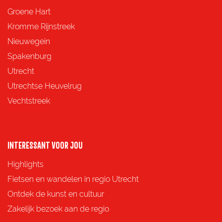
e
e
e
e
Groene Hart
z
z
z
z
Kromme Rijnstreek
e
e
e
e
Nieuwegein
p
p
p
p
Spakenburg
a
a
a
a
Utrecht
g
g
g
g
Utrechtse Heuvelrug
i
i
i
i
Vechtstreek
n
n
n
n
a
a
a
a
o
o
o
o
INTERESSANT VOOR JOU
p
p
p
p
Highlights
F
X
e
W
Fietsen en wandelen in regio Utrecht
a
-
h
Ontdek de kunst en cultuur
c
m
a
Zakelijk bezoek aan de regio
e
a
t