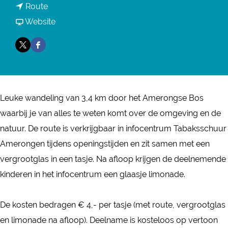
n
Route
a
a
v
Website
r
a
a
K
X
F
r
n
i
T
a
K
K
n
a
c
i
i
d
b
e
n
n
Leuke wandeling van 3,4 km door het Amerongse Bos
e
a
b
d
d
waarbij je van alles te weten komt over de omgeving en de
r
k
o
e
e
natuur. De route is verkrijgbaar in infocentrum Tabaksschuur
N
s
o
r
r
Amerongen tijdens openingstijden en zit samen met een
a
s
k
N
N
vergrootglas in een tasje. Na afloop krijgen de deelnemende
t
c
T
a
a
kinderen in het infocentrum een glaasje limonade.
u
h
a
t
t
u
u
b
u
u
De kosten bedragen € 4,- per tasje (met route, vergrootglas
r
u
a
u
u
en limonade na afloop). Deelname is kosteloos op vertoon
w