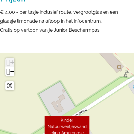
g
e
n
n
A
€ 4,00 - per tasje inclusief route, vergrootglas en een
n
g
g
m
glaasje limonade na afloop in het infocentrum.
A
A
e
Gratis op vertoon van je Junior Beschermpas.
m
m
r
e
e
o
r
r
n
o
o
+
g
n
n
−
s
g
g
e
s
s
B
e
e
o
B
B
s
o
o
Kinder
s
s
Natuurweetjeswand
eling Amerongse