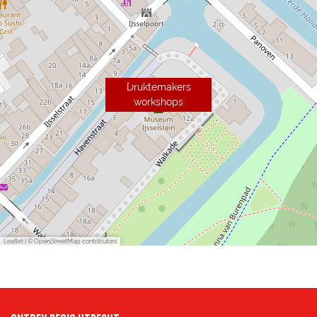
Druktemakers
workshops
Leaflet
|
© OpenStreetMap contributors