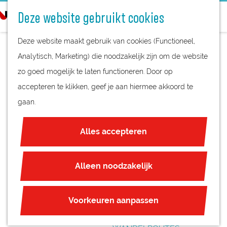
STREEKPRODUCTEN
o
Deze website gebruikt cookies
STREEKMUSEA
e
G
REGIOKAART
k
Deze website maakt gebruik van cookies (Functioneel,
a
NATUURGEBIEDEN
e
Analytisch, Marketing) die noodzakelijk zijn om de website
n
UNESCO WERELDERFGOED
n
zo goed mogelijk te laten functioneren. Door op
a
DRUKTEMAKERS
JUBILEUM
accepteren te klikken, geef je aan hiermee akkoord te
a
WORKSHOPS
gaan.
r
PLAN JE BEZOEK
d
OVERNACHTEN
Alles accepteren
e
INTERACTIEVE KAART
h
ZAKELIJKE LOCATIES
o
Alleen noodzakelijk
REGIO TIPS
m
e
ROUTES
Voorkeuren aanpassen
p
FIETSROUTES
a