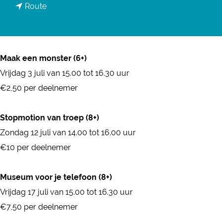
n
Route
a
a
r
a
D
r
r
Maak een monster (6+)
D
u
Vrijdag 3 juli van 15.00 tot 16.30 uur
r
k
€2,50 per deelnemer
u
t
k
e
Stopmotion van troep (8+)
t
m
Zondag 12 juli van 14.00 tot 16.00 uur
e
a
€10 per deelnemer
m
k
a
e
Museum voor je telefoon (8+)
k
r
Vrijdag 17 juli van 15.00 tot 16.30 uur
e
s
€7,50 per deelnemer
r
w