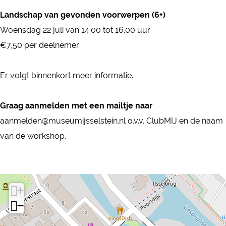
s
o
Landschap van gevonden voorwerpen (6+)
w
r
Woensdag 22 juli van 14.00 tot 16.00 uur
o
k
€7,50 per deelnemer
r
s
k
h
Er volgt binnenkort meer informatie.
s
o
h
p
Graag aanmelden met een mailtje naar
o
s
aanmelden@museumijsselstein.nl o.v.v. ClubMIJ en de naam
p
van de workshop.
s
+
−