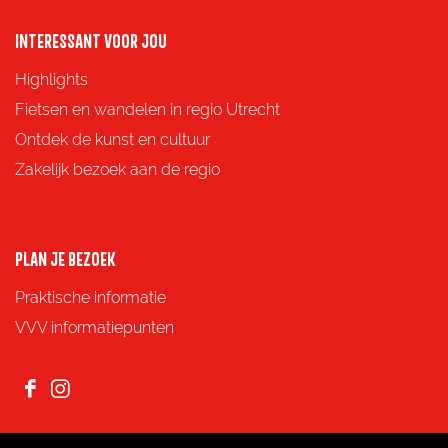
a
a
a
a
o
o
o
o
INTERESSANT VOOR JOU
p
p
p
p
Highlights
F
X
e
W
Fietsen en wandelen in regio Utrecht
a
-
h
Ontdek de kunst en cultuur
c
m
a
Zakelijk bezoek aan de regio
e
a
t
b
i
s
o
l
A
PLAN JE BEZOEK
o
p
Praktische informatie
k
p
VVV informatiepunten
F
I
a
n