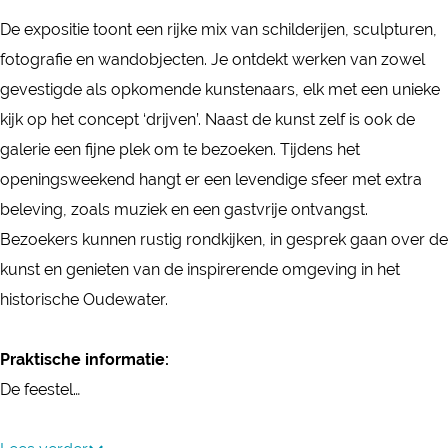
‘
i
t
i
‘
De expositie toont een rijke mix van schilderijen, sculpturen,
D
e
i
t
D
fotografie en wandobjecten. Je ontdekt werken van zowel
r
‘
e
i
r
gevestigde als opkomende kunstenaars, elk met een unieke
i
D
‘
e
i
kijk op het concept ‘drijven’. Naast de kunst zelf is ook de
j
r
D
‘
j
galerie een fijne plek om te bezoeken. Tijdens het
v
i
r
D
v
openingsweekend hangt er een levendige sfeer met extra
e
j
i
r
e
beleving, zoals muziek en een gastvrije ontvangst.
n
v
j
i
n
Bezoekers kunnen rustig rondkijken, in gesprek gaan over de
’
e
v
j
’
kunst en genieten van de inspirerende omgeving in het
b
n
e
v
b
historische Oudewater.
i
’
n
e
i
j
b
’
n
j
Praktische informatie:
S
i
b
’
S
De feestel…
i
j
i
b
i
l
S
j
i