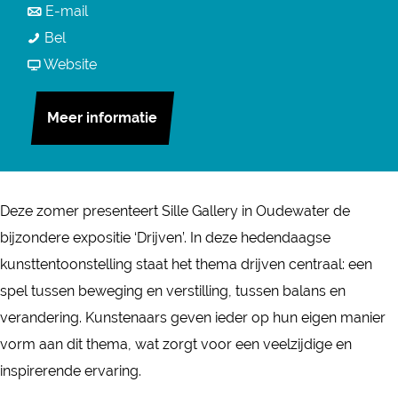
a
n
E-mail
r
Z
a
a
Bel
Z
o
r
a
v
Website
o
m
Z
r
a
m
e
o
Z
n
Meer informatie
e
r
m
o
Z
r
e
e
m
o
e
x
r
e
m
x
Deze zomer presenteert Sille Gallery in Oudewater de
p
e
r
e
p
bijzondere expositie ‘Drijven’. In deze hedendaagse
o
x
e
r
o
kunsttentoonstelling staat het thema drijven centraal: een
s
p
x
e
s
spel tussen beweging en verstilling, tussen balans en
i
o
p
x
i
verandering. Kunstenaars geven ieder op hun eigen manier
t
s
o
p
t
vorm aan dit thema, wat zorgt voor een veelzijdige en
i
i
s
o
i
inspirerende ervaring.
e
t
i
s
e