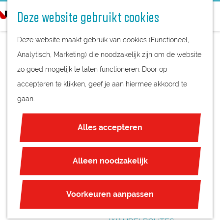
STREEKPRODUCTEN
o
Deze website gebruikt cookies
STREEKMUSEA
e
G
REGIOKAART
k
Deze website maakt gebruik van cookies (Functioneel,
a
NATUURGEBIEDEN
e
Analytisch, Marketing) die noodzakelijk zijn om de website
n
UNESCO WERELDERFGOED
n
zo goed mogelijk te laten functioneren. Door op
a
ZOMEREXPOSITIE
JUBILEUM
accepteren te klikken, geef je aan hiermee akkoord te
a
‘DRIJVEN’ BIJ
gaan.
r
PLAN JE BEZOEK
d
SILLE GALLERY IN
OVERNACHTEN
Alles accepteren
e
INTERACTIEVE KAART
OUDEWATER
h
ZAKELIJKE LOCATIES
o
Alleen noodzakelijk
REGIO TIPS
m
e
ROUTES
Voorkeuren aanpassen
p
FIETSROUTES
a