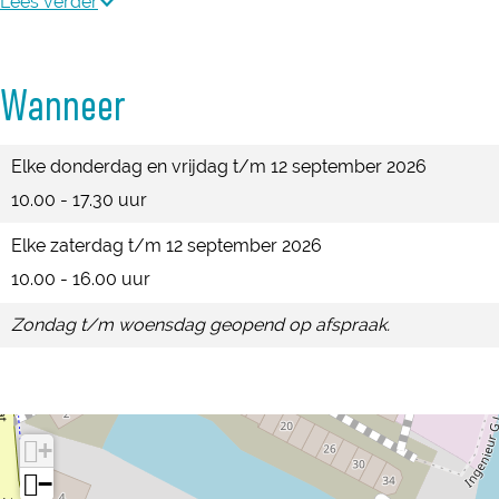
l
Lees verder
l
i
S
j
l
e
l
i
S
e
G
l
l
i
Wanneer
G
a
e
l
l
a
l
G
e
l
Elke donderdag en vrijdag t/m 12 september 2026
l
l
a
G
e
10.00 - 17.30 uur
l
e
l
a
G
e
Elke zaterdag t/m 12 september 2026
r
l
l
a
r
10.00 - 16.00 uur
y
e
l
l
y
i
r
e
l
Zondag t/m woensdag geopend op afspraak.
i
n
y
r
e
n
O
i
y
r
O
u
n
i
y
u
+
d
O
n
i
d
−
e
u
O
n