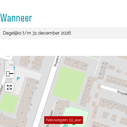
r
r
Wanneer
Dagelijks t/m 31 december 2026
+
−
Nieuwegein 55 jaar