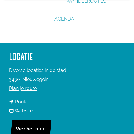
WANDELROUTES
g
e
AGENDA
LOCATIE
Diverse locaties in de stad
3430
Nieuwegein
n
Plan je route
a
n
Route
a
a
v
Website
r
a
a
N
r
n
Vier het mee
i