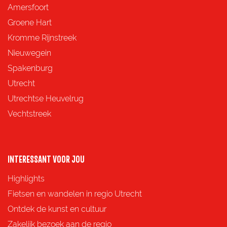
d
d
d
d
Amersfoort
e
e
e
e
Groene Hart
z
z
z
z
Kromme Rijnstreek
e
e
e
e
Nieuwegein
p
p
p
p
Spakenburg
a
a
a
a
Utrecht
g
g
g
g
Utrechtse Heuvelrug
i
i
i
i
Vechtstreek
n
n
n
n
a
a
a
a
o
o
o
o
INTERESSANT VOOR JOU
p
p
p
p
Highlights
F
X
e
W
Fietsen en wandelen in regio Utrecht
a
-
h
Ontdek de kunst en cultuur
c
m
a
Zakelijk bezoek aan de regio