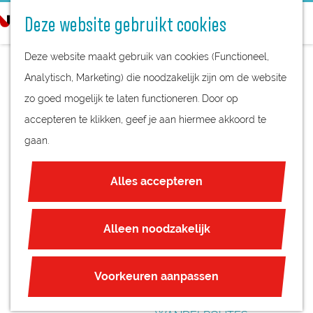
STREEKPRODUCTEN
o
Deze website gebruikt cookies
STREEKMUSEA
e
G
REGIOKAART
k
Deze website maakt gebruik van cookies (Functioneel,
a
NATUURGEBIEDEN
e
Analytisch, Marketing) die noodzakelijk zijn om de website
n
UNESCO WERELDERFGOED
n
zo goed mogelijk te laten functioneren. Door op
a
NIEUWEGEIN 55
JUBILEUM
accepteren te klikken, geef je aan hiermee akkoord te
a
JAAR
gaan.
r
PLAN JE BEZOEK
d
OVERNACHTEN
Alles accepteren
e
INTERACTIEVE KAART
h
ZAKELIJKE LOCATIES
o
Alleen noodzakelijk
REGIO TIPS
m
e
ROUTES
Voorkeuren aanpassen
p
FIETSROUTES
a