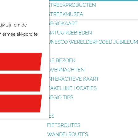
o
STREEKPRODUCTEN
e
STREEKMUSEA
k
REGIOKAART
ijk zijn om de
e
NATUURGEBIEDEN
 hiermee akkoord te
n
UNESCO WERELDERFGOED JUBILEUM
PLAN JE BEZOEK
OVERNACHTEN
INTERACTIEVE KAART
ZAKELIJKE LOCATIES
REGIO TIPS
ROUTES
FIETSROUTES
WANDELROUTES