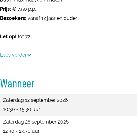
r
e
Prijs:
€ 7,50 p.p.
d
K
Bezoekers:
vanaf 12 jaar en ouder
e
o
K
n
Let op!
tot 72…
o
i
n
n
Lees verder
i
k
n
l
k
Wanneer
i
l
j
i
Zaterdag 12 september 2026
k
j
10.30 - 15.30 uur
e
k
W
Zaterdag 26 september 2026
e
a
12.30 - 13.30 uur
W