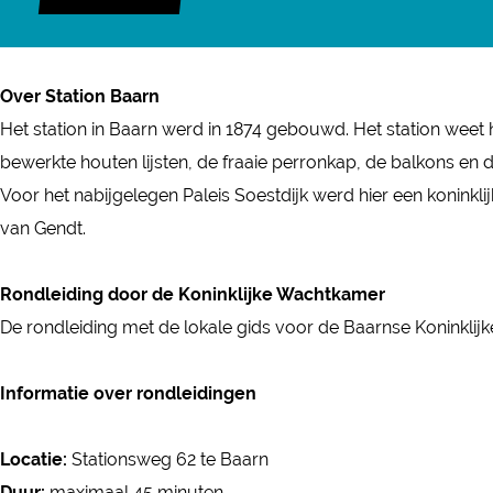
r
o
R
n
o
d
Over Station Baarn
n
l
Het station in Baarn werd in 1874 gebouwd. Het station we
d
e
bewerkte houten lijsten, de fraaie perronkap, de balkons en d
l
i
Voor het nabijgelegen Paleis Soestdijk werd hier een koninkl
e
d
van Gendt.
i
i
d
n
Rondleiding door de Koninklijke Wachtkamer
i
g
De rondleiding met de lokale gids voor de Baarnse Koninkl
n
d
g
o
Informatie over rondleidingen
d
o
o
r
Locatie:
Stationsweg 62 te Baarn
o
d
Duur:
maximaal 45 minuten