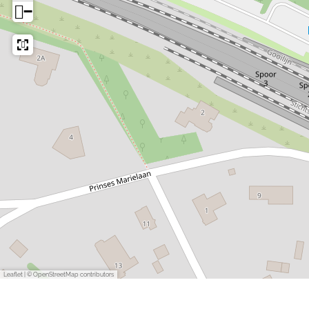
−
Leaflet
|
© OpenStreetMap contributors