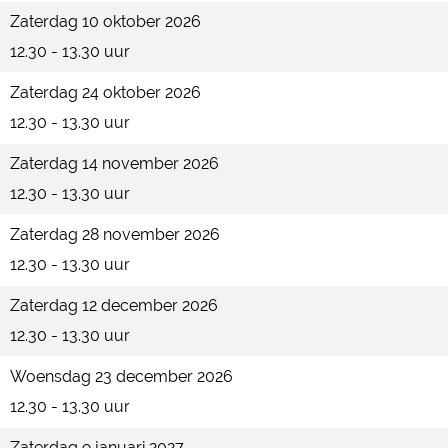
c
a
Zaterdag 10 oktober 2026
h
c
12.30 - 13.30 uur
t
h
k
Zaterdag 24 oktober 2026
t
a
12.30 - 13.30 uur
k
m
Zaterdag 14 november 2026
a
e
12.30 - 13.30 uur
m
r
e
Zaterdag 28 november 2026
v
r
12.30 - 13.30 uur
a
v
n
Zaterdag 12 december 2026
a
S
12.30 - 13.30 uur
n
t
S
Woensdag 23 december 2026
a
t
12.30 - 13.30 uur
t
a
Zaterdag 9 januari 2027