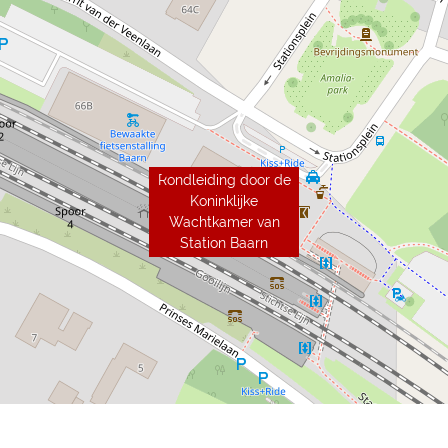
Rondleiding door de
Koninklijke
Wachtkamer van
Station Baarn