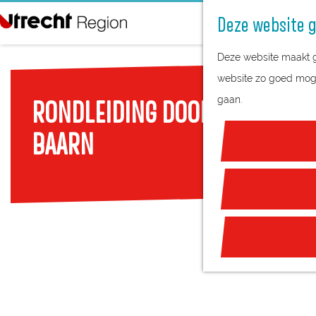
Deze website g
G
Deze website maakt ge
a
website zo goed mogel
n
gaan.
RONDLEIDING DOOR DE KONINK
a
a
BAARN
r
d
e
h
o
m
e
p