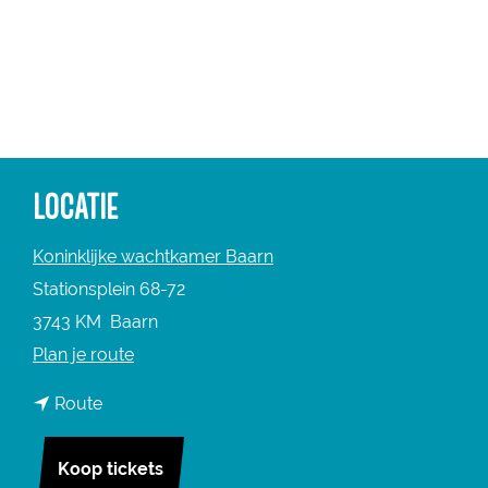
a
g
e
LOCATIE
Koninklijke wachtkamer Baarn
Stationsplein 68-72
3743 KM
Baarn
n
Plan je route
a
n
Route
a
a
r
a
Koop tickets
R