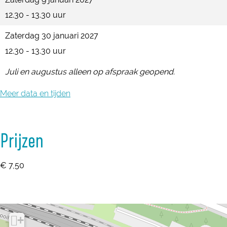
i
t
12.30 - 13.30 uur
o
i
n
Zaterdag 30 januari 2027
o
B
12.30 - 13.30 uur
n
a
B
Juli en augustus alleen op afspraak geopend.
a
a
r
Meer data en tijden
a
n
r
n
Prijzen
€ 7,50
+