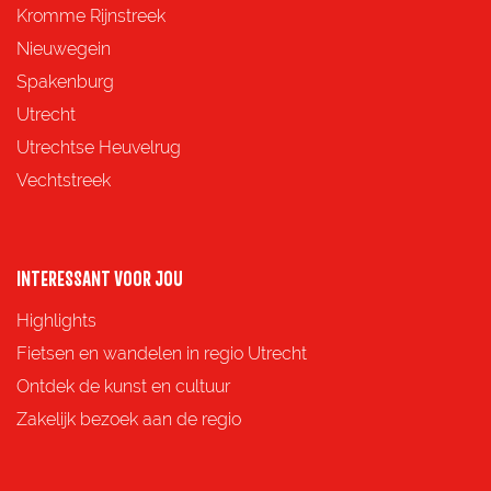
z
z
z
z
Kromme Rijnstreek
e
e
e
e
Nieuwegein
p
p
p
p
Spakenburg
a
a
a
a
Utrecht
g
g
g
g
Utrechtse Heuvelrug
i
i
i
i
Vechtstreek
n
n
n
n
a
a
a
a
o
o
o
o
INTERESSANT VOOR JOU
p
p
p
p
Highlights
F
X
e
W
Fietsen en wandelen in regio Utrecht
a
-
h
Ontdek de kunst en cultuur
c
m
a
Zakelijk bezoek aan de regio
e
a
t
b
i
s