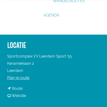
WANDELROUTES
g
e
AGENDA
LOCATIE
Sportcomplex VV Leerdam Sport ’55
Keramieklaan 2
Leerdam
n
Plan je route
a
n
Route
a
a
v
Website
r
a
a
K