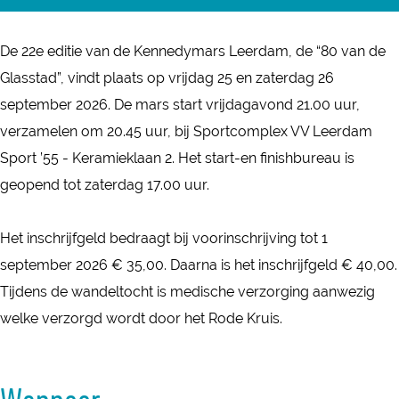
r
n
e
K
K
n
De 22e editie van de Kennedymars Leerdam, de “80 van de
e
e
n
Glasstad”, vindt plaats op vrijdag 25 en zaterdag 26
n
n
e
september 2026. De mars start vrijdagavond 21.00 uur,
n
n
d
verzamelen om 20.45 uur, bij Sportcomplex VV Leerdam
e
e
y
Sport ’55 - Keramieklaan 2. Het start-en finishbureau is
d
d
m
geopend tot zaterdag 17.00 uur.
y
y
a
m
m
r
Het inschrijfgeld bedraagt bij voorinschrijving tot 1
a
a
s
september 2026 € 35,00. Daarna is het inschrijfgeld € 40,00.
r
r
-
Tijdens de wandeltocht is medische verzorging aanwezig
s
s
8
welke verzorgd wordt door het Rode Kruis.
-
-
0
8
8
v
0
0
a