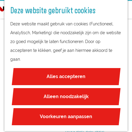
STREEKPRODUCTEN
o
Deze website gebruikt cookies
STREEKMUSEA
e
G
REGIOKAART
k
Deze website maakt gebruik van cookies (Functioneel,
a
NATUURGEBIEDEN
e
Analytisch, Marketing) die noodzakelijk zijn om de website
n
UNESCO WERELDERFGOED
n
zo goed mogelijk te laten functioneren. Door op
a
KENNEDYMARS - 80
JUBILEUM
accepteren te klikken, geef je aan hiermee akkoord te
a
VAN DE GLASSTAD
gaan.
r
PLAN JE BEZOEK
d
OVERNACHTEN
Alles accepteren
e
INTERACTIEVE KAART
h
ZAKELIJKE LOCATIES
o
Alleen noodzakelijk
REGIO TIPS
m
e
ROUTES
Voorkeuren aanpassen
p
FIETSROUTES
a