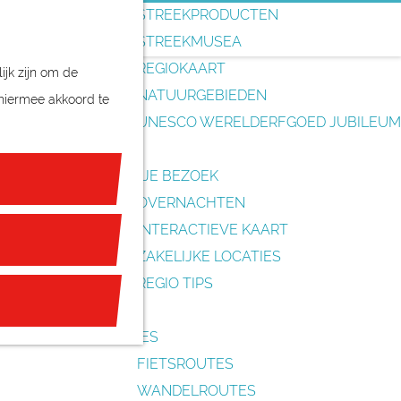
o
STREEKPRODUCTEN
e
STREEKMUSEA
k
REGIOKAART
ijk zijn om de
e
NATUURGEBIEDEN
 hiermee akkoord te
n
UNESCO WERELDERFGOED JUBILEUM
PLAN JE BEZOEK
OVERNACHTEN
INTERACTIEVE KAART
ZAKELIJKE LOCATIES
REGIO TIPS
ROUTES
FIETSROUTES
WANDELROUTES