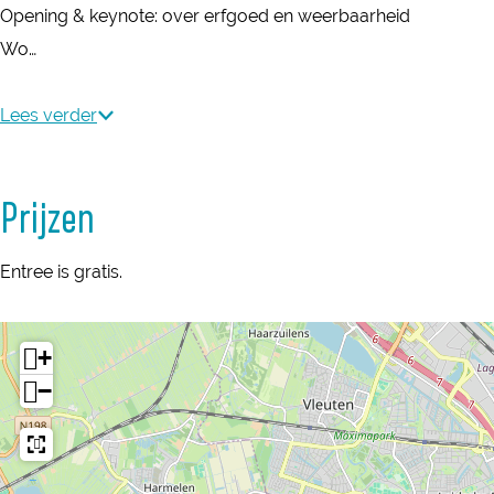
L
Opening & keynote: over erfgoed en weerbaarheid
e
e
i
Wo…
L
L
n
i
i
i
Lees verder
n
n
e
i
i
F
e
e
Prijzen
e
F
F
s
e
e
Entree is gratis.
t
s
s
i
t
t
v
+
i
i
a
−
v
v
l
a
a
F
l
l
o