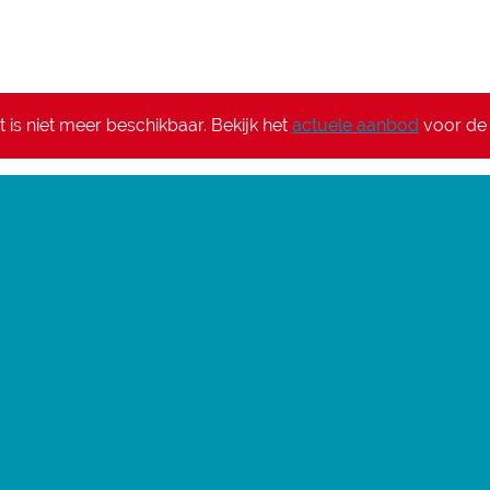
it is niet meer beschikbaar. Bekijk het
actuele aanbod
voor de 