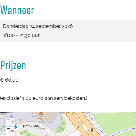
e
n
e
o
Wanneer
e
&
t
n
e
&
W
e
t
n
Donderdag 24 september 2026
W
i
&
e
t
18.00 - 21.30 uur
i
j
W
&
e
j
n
i
W
&
n
j
i
W
Prijzen
n
j
i
n
j
€ 60,00
n
(exclusief 1,00 euro aan servicekosten.)
+
−