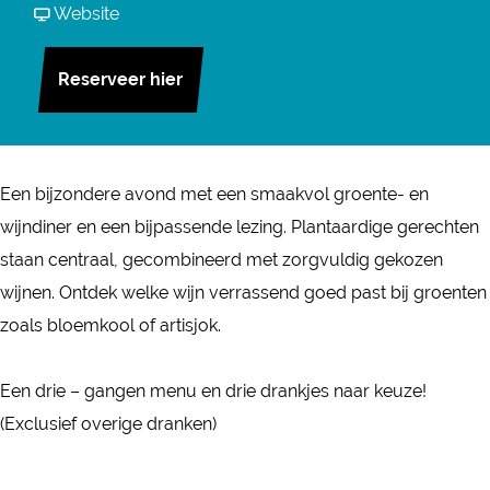
i
r
a
v
Website
i
o
B
r
a
o
-
i
B
n
Reserveer hier
-
d
o
i
B
d
i
-
o
i
i
n
d
-
o
n
Een bijzondere avond met een smaakvol groente- en
e
i
d
-
e
wijndiner en een bijpassende lezing. Plantaardige gerechten
r
n
i
d
r
staan centraal, gecombineerd met zorgvuldig gekozen
:
e
n
i
:
wijnen. Ontdek welke wijn verrassend goed past bij groenten
G
r
e
n
G
zoals bloemkool of artisjok.
r
:
r
e
r
o
G
:
r
o
Een drie – gangen menu en drie drankjes naar keuze!
e
r
G
:
e
(Exclusief overige dranken)
n
o
r
G
n
t
e
o
r
t