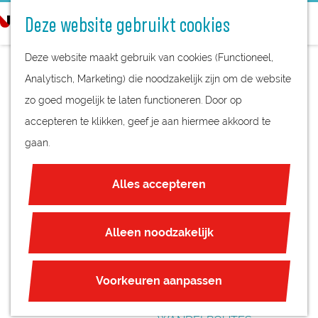
STREEKPRODUCTEN
o
Deze website gebruikt cookies
STREEKMUSEA
e
G
REGIOKAART
k
Deze website maakt gebruik van cookies (Functioneel,
a
NATUURGEBIEDEN
e
Analytisch, Marketing) die noodzakelijk zijn om de website
n
UNESCO WERELDERFGOED
n
zo goed mogelijk te laten functioneren. Door op
a
BIO-DINER:
JUBILEUM
accepteren te klikken, geef je aan hiermee akkoord te
a
GROENTE & WIJN
gaan.
r
PLAN JE BEZOEK
d
OVERNACHTEN
Alles accepteren
e
INTERACTIEVE KAART
h
ZAKELIJKE LOCATIES
o
Alleen noodzakelijk
REGIO TIPS
m
e
ROUTES
Voorkeuren aanpassen
p
FIETSROUTES
a