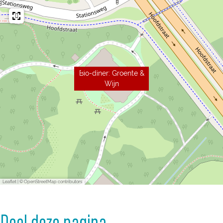
Bio-diner: Groente &
Wijn
Leaflet
|
© OpenStreetMap contributors
Deel deze pagina