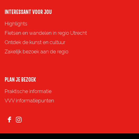
a
a
a
a
o
o
o
o
INTERESSANT VOOR JOU
p
p
p
p
Highlights
F
X
e
W
Fietsen en wandelen in regio Utrecht
a
-
h
Ontdek de kunst en cultuur
c
m
a
Zakelijk bezoek aan de regio
e
a
t
b
i
s
o
l
A
PLAN JE BEZOEK
o
p
Praktische informatie
k
p
VVV informatiepunten
F
I
a
n