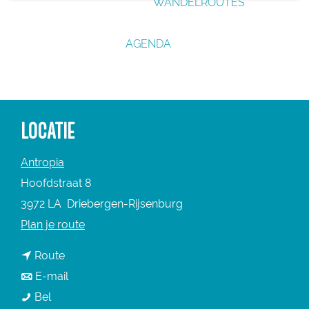
WANDELROUTES
g
e
AGENDA
LOCATIE
Antropia
Hoofdstraat 8
3972 LA
Driebergen-Rijsenburg
n
Plan je route
a
n
Route
a
a
n
E-mail
r
B
a
a
Bel
B