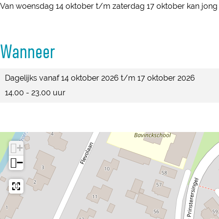
m
Van woensdag 14 oktober t/m zaterdag 17 oktober kan jong 
i
r
e
i
s
m
r
s
S
i
m
Wanneer
S
p
s
i
p
a
S
s
Dagelijks vanaf 14 oktober 2026 t/m 17 oktober 2026
a
k
p
S
14.00 - 23.00 uur
k
e
a
p
e
n
k
a
n
b
e
k
b
u
n
e
+
u
r
b
n
−
r
g
u
b
g
r
u
g
r
g