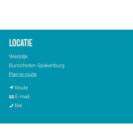
a
g
e
LOCATIE
Westdijk
Bunschoten-Spakenburg
n
Plan je route
a
n
Route
a
a
n
E-mail
r
K
a
a
Bel
K
e
r
a
e
r
K
r
r
m
e
K