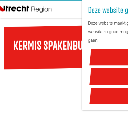
Deze website g
G
Deze website maakt ge
a
website zo goed mogel
n
gaan.
KERMIS SPAKENBURG
a
a
r
d
e
h
o
m
e
p