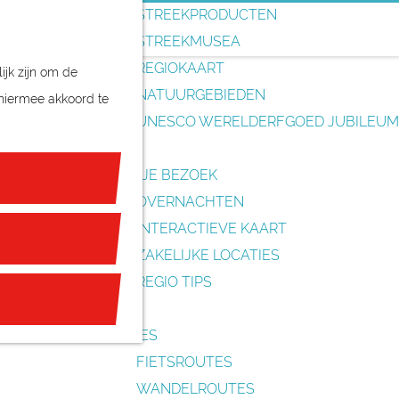
o
STREEKPRODUCTEN
e
STREEKMUSEA
k
REGIOKAART
ijk zijn om de
e
NATUURGEBIEDEN
 hiermee akkoord te
n
UNESCO WERELDERFGOED JUBILEUM
PLAN JE BEZOEK
OVERNACHTEN
INTERACTIEVE KAART
ZAKELIJKE LOCATIES
REGIO TIPS
ROUTES
FIETSROUTES
WANDELROUTES