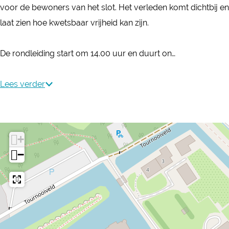
l
voor de bewoners van het slot. Het verleden komt dichtbij en
S
S
o
laat zien hoe kwetsbaar vrijheid kan zijn.
l
l
t
o
o
Z
De rondleiding start om 14.00 uur en duurt on…
t
t
u
Z
Z
y
Lees verder
u
u
l
y
y
e
l
l
n
e
e
+
i
n
n
−
n
i
i
O
n
n
o
O
O
r
o
o
l