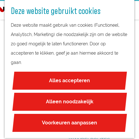
STREEKPRODUCTEN
o
Deze website gebruikt cookies
STREEKMUSEA
e
G
REGIOKAART
k
Deze website maakt gebruik van cookies (Functioneel,
a
NATUURGEBIEDEN
e
Analytisch, Marketing) die noodzakelijk zijn om de website
n
UNESCO WERELDERFGOED
n
zo goed mogelijk te laten functioneren. Door op
a
RONDLEIDING SLOT
JUBILEUM
accepteren te klikken, geef je aan hiermee akkoord te
a
ZUYLEN IN
gaan.
r
PLAN JE BEZOEK
d
OORLOGSTIJD
OVERNACHTEN
Alles accepteren
e
INTERACTIEVE KAART
h
ZAKELIJKE LOCATIES
o
Alleen noodzakelijk
REGIO TIPS
m
e
ROUTES
Voorkeuren aanpassen
p
FIETSROUTES
a