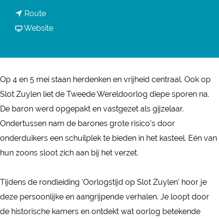
a
n
Route
a
a
v
Website
r
a
a
R
r
n
o
R
R
n
Op 4 en 5 mei staan herdenken en vrijheid centraal. Ook op
o
o
d
Slot Zuylen liet de Tweede Wereldoorlog diepe sporen na.
n
n
l
De baron werd opgepakt en vastgezet als gijzelaar.
d
d
e
Ondertussen nam de barones grote risico’s door
l
l
i
onderduikers een schuilplek te bieden in het kasteel. Eén van
e
e
d
hun zoons sloot zich aan bij het verzet.
i
i
i
d
d
n
Tijdens de rondleiding ‘Oorlogstijd op Slot Zuylen’ hoor je
i
i
g
deze persoonlijke en aangrijpende verhalen. Je loopt door
n
n
S
de historische kamers en ontdekt wat oorlog betekende
g
g