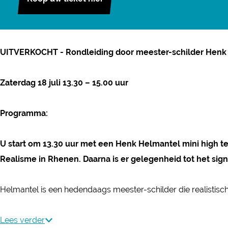
R
r
o
R
n
o
d
UITVERKOCHT - Rondleiding door meester-schilder Hen
n
l
d
e
Zaterdag 18 juli 13.30 – 15.00 uur
l
i
e
d
Programma:
i
i
d
n
U start om 13.30 uur met een Henk Helmantel mini high t
i
g
Realisme in Rhenen. Daarna is er gelegenheid tot het sig
n
d
g
o
Helmantel is een hedendaags meester-schilder die realistisch s
d
o
o
r
Lees verder
o