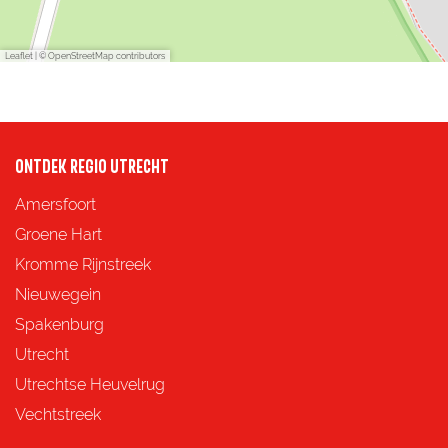
d
r
e
H
Leaflet
|
© OpenStreetMap contributors
r
e
H
n
e
k
n
H
ONTDEK REGIO UTRECHT
k
e
Amersfoort
H
l
Groene Hart
e
m
Kromme Rijnstreek
l
a
Nieuwegein
m
n
Spakenburg
a
t
Utrecht
n
e
Utrechtse Heuvelrug
t
l
Vechtstreek
e