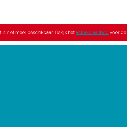
it is niet meer beschikbaar. Bekijk het
actuele aanbod
voor de 