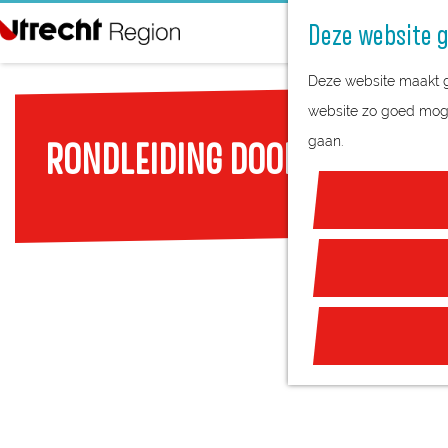
Deze website g
G
Deze website maakt ge
a
website zo goed mogel
n
gaan.
RONDLEIDING DOOR MEESTER-
a
a
r
d
e
h
o
m
e
p