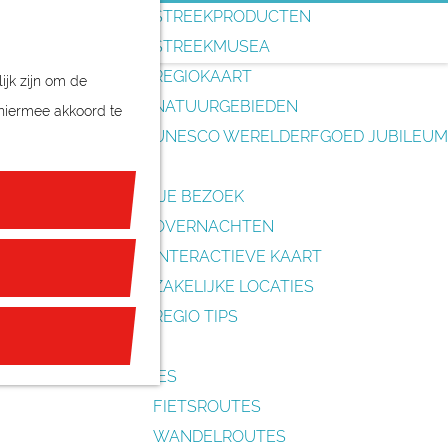
o
STREEKPRODUCTEN
e
STREEKMUSEA
k
REGIOKAART
ijk zijn om de
e
NATUURGEBIEDEN
 hiermee akkoord te
n
UNESCO WERELDERFGOED JUBILEUM
PLAN JE BEZOEK
OVERNACHTEN
INTERACTIEVE KAART
ZAKELIJKE LOCATIES
REGIO TIPS
ROUTES
FIETSROUTES
WANDELROUTES