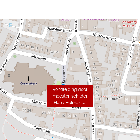
Rondleiding door
meester-schilder
Henk Helmantel