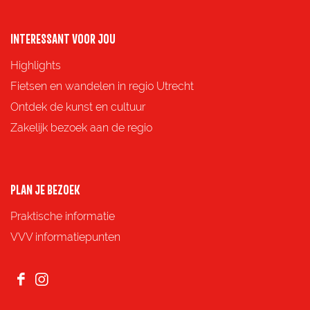
l
INTERESSANT VOOR JOU
Highlights
Fietsen en wandelen in regio Utrecht
Ontdek de kunst en cultuur
Zakelijk bezoek aan de regio
PLAN JE BEZOEK
Praktische informatie
VVV informatiepunten
F
I
a
n