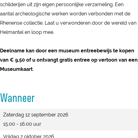
i
schilderijen uit zijn eigen persoonlijke verzameling. Een
-
n
aantal archeologische werken worden verbonden met de
i
l
Rhenense collectie. Laat u verwonderen door de wereld van
n
o
Helmantel en loop mee.
l
o
o
p
Deelname kan door een museum entreebewijs te kopen
o
r
van € 9,50 of u ontvangt gratis entree op vertoon van een
p
o
Museumkaart
.
r
n
o
d
n
Wanneer
l
d
e
l
Zaterdag 12 september 2026
i
e
15.00 - 16.00 uur
d
i
i
Vrijdag 2 oktober 2026