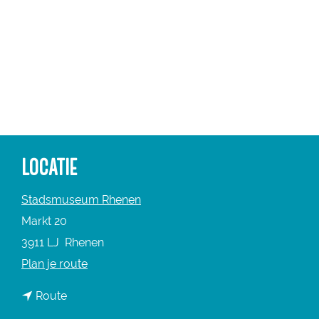
a
g
e
LOCATIE
Stadsmuseum Rhenen
Markt 20
3911 LJ
Rhenen
n
Plan je route
a
n
Route
a
a