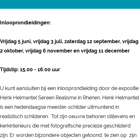
r
a
H
r
e
Inlooprondleidingen:
H
n
e
k
Vrijdag 5 juni, vrijdag 3 juli, zaterdag 12 september, vrijdag
n
H
2 oktober, vrijdag 6 november en vrijdag 11 december
k
e
H
l
Tijdstip: 15.00 - 16.00 uur
e
m
l
a
U kunt aansluiten bij een inlooprondleiding door de expositie
m
n
Henk Helmantel Sereen Realisme in Rhenen. Henk Helmantel
a
t
is een hedendaagse meester-schilder uitmuntend in
n
e
realistisch schilderen. Tot zijn oeuvre behoren stillevens en
t
l
kerkinterieurs die met fotografische precieze geschilderd
e
-
zijn. Er worden bijzondere objecten getoond, te zien op zijn
l