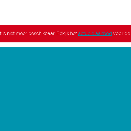
it is niet meer beschikbaar. Bekijk het
actuele aanbod
voor de 