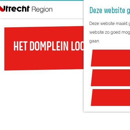
Deze website g
G
Deze website maakt ge
a
website zo goed mogel
n
gaan.
HET DOMPLEIN LOOPT STORM
a
a
r
d
e
h
o
m
e
p