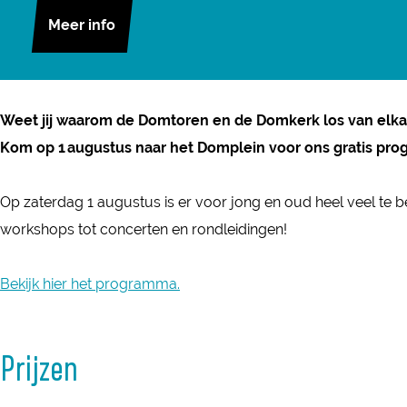
H
r
n
Meer info
e
H
H
t
e
e
D
t
t
o
Weet jij waarom de Domtoren en de Domkerk los van elk
D
D
m
Kom op 1 augustus naar het Domplein voor ons gratis pro
o
o
p
m
m
l
Op zaterdag 1 augustus is er voor jong en oud heel veel te be
p
p
e
workshops tot concerten en rondleidingen!
l
l
i
e
e
n
Bekijk hier het programma.
i
i
l
n
n
o
l
l
Prijzen
o
o
o
p
o
o