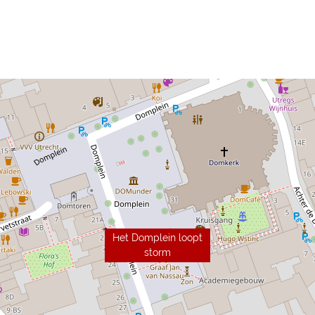
Het Domplein loopt
storm