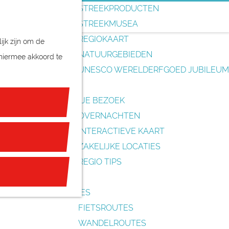
o
STREEKPRODUCTEN
e
STREEKMUSEA
k
REGIOKAART
ijk zijn om de
e
NATUURGEBIEDEN
 hiermee akkoord te
n
UNESCO WERELDERFGOED JUBILEUM
PLAN JE BEZOEK
OVERNACHTEN
INTERACTIEVE KAART
ZAKELIJKE LOCATIES
REGIO TIPS
ROUTES
FIETSROUTES
WANDELROUTES