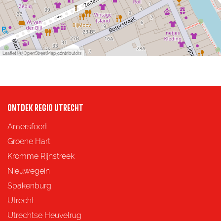
Leaflet
|
© OpenStreetMap contributors
ONTDEK REGIO UTRECHT
Amersfoort
Groene Hart
Kromme Rijnstreek
Nieuwegein
Spakenburg
Utrecht
Utrechtse Heuvelrug