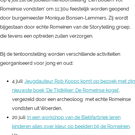
e
l
Romeinse vondsten’ om 11:30u feestelijk worden geopend
l
i
door burgemeester Monique Bonsen-Lemmers. Zij wordt
l
n
bijgestaan door echte Romeinen van de Storytelling groep,
i
g
die tevens een optreden zullen verzorgen.
n
'
g
E
Bij de tentoonstelling worden verschillende activiteiten
'
e
georganiseerd voor jong en oud:
E
n
e
b
4 juli:
Jeugdauteur Rob Koops komt op bezoek met zijn
n
o
nieuwste boek 'De Tijdkijker: De Romeinse kogel'
,
b
d
vergezeld door een archeoloog met echte Romeinse
o
e
vondsten uit Woerden.
d
m
20 juli:
In een workshop van de Biebfarbriek leren
e
v
kinderen alles over kleur op beelden bij de Romeinen
.
m