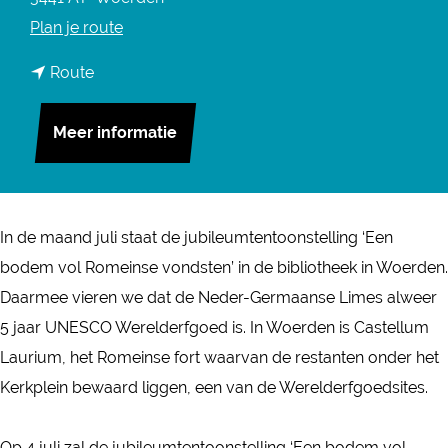
n
Plan je route
a
n
Route
a
a
r
a
Meer informatie
T
r
e
T
n
e
t
In de maand juli staat de jubileumtentoonstelling ‘Een
n
o
bodem vol Romeinse vondsten’ in de bibliotheek in Woerden.
t
o
Daarmee vieren we dat de Neder-Germaanse Limes alweer
o
n
5 jaar UNESCO Werelderfgoed is. In Woerden is Castellum
o
s
Laurium, het Romeinse fort waarvan de restanten onder het
n
t
Kerkplein bewaard liggen, een van de Werelderfgoedsites.
s
e
t
l
Op 4 juli zal de jubileumtentoonstelling ‘Een bodem vol