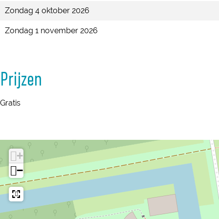
d
l
l
Zondag 4 oktober 2026
d
d
Zondag 1 november 2026
Prijzen
Gratis
+
−