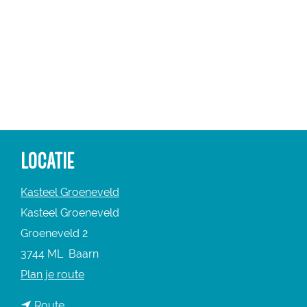
a
g
e
LOCATIE
Kasteel Groeneveld
Kasteel Groeneveld
Groeneveld 2
3744 ML
Baarn
n
Plan je route
a
n
Route