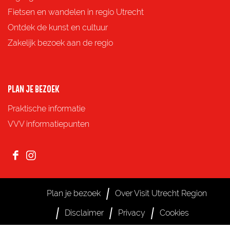
F
X
e
W
Fietsen en wandelen in regio Utrecht
a
-
h
Ontdek de kunst en cultuur
c
m
a
Zakelijk bezoek aan de regio
e
a
t
b
i
s
o
l
A
PLAN JE BEZOEK
o
p
Praktische informatie
k
p
VVV informatiepunten
F
I
a
n
c
s
Plan je bezoek
Over Visit Utrecht Region
e
t
Disclaimer
Privacy
Cookies
b
a