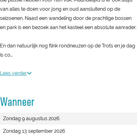
t
e
s
a
a
van alles te doen voor jong en oud aansluitend op de
e
e
t
s
s
seizoenen. Naast een wandeling door de prachtige bossen
e
l
e
t
t
en park is een bezoek aan het kasteel een absolute aanrader.
l
G
e
e
e
G
r
l
e
e
En dan natuurlijk nog flink rondneuzen op de Trots en je dag
r
o
G
l
l
is co…
o
e
r
G
G
e
n
o
r
r
Lees verder
n
e
e
o
o
e
v
n
e
e
v
Wanneer
e
e
n
n
e
l
v
e
e
l
Zondag 9 augustus 2026
d
e
v
v
d
l
e
e
Zondag 13 september 2026