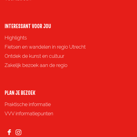
n
n
n
n
a
a
a
a
o
o
o
o
INTERESSANT VOOR JOU
p
p
p
p
Highlights
F
X
e
W
Fietsen en wandelen in regio Utrecht
a
-
h
Ontdek de kunst en cultuur
c
m
a
Zakelijk bezoek aan de regio
e
a
t
b
i
s
o
l
A
PLAN JE BEZOEK
o
p
Praktische informatie
k
p
VVV informatiepunten
F
I