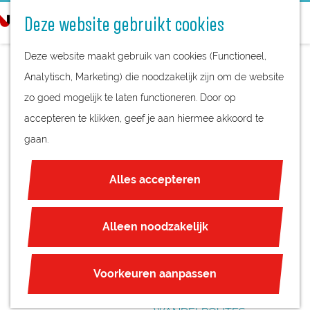
STREEKPRODUCTEN
o
Deze website gebruikt cookies
STREEKMUSEA
e
G
REGIOKAART
k
Deze website maakt gebruik van cookies (Functioneel,
a
NATUURGEBIEDEN
e
Analytisch, Marketing) die noodzakelijk zijn om de website
n
UNESCO WERELDERFGOED
n
zo goed mogelijk te laten functioneren. Door op
a
KASTEELCONCERT
JUBILEUM
accepteren te klikken, geef je aan hiermee akkoord te
a
AMERONGEN:
gaan.
r
PLAN JE BEZOEK
d
JONGE STRIJKERS
OVERNACHTEN
Alles accepteren
e
INTERACTIEVE KAART
VAN DE ZEISTER
h
ZAKELIJKE LOCATIES
o
Alleen noodzakelijk
MUZIEKDAGEN
REGIO TIPS
m
e
ROUTES
Voorkeuren aanpassen
p
FIETSROUTES
a