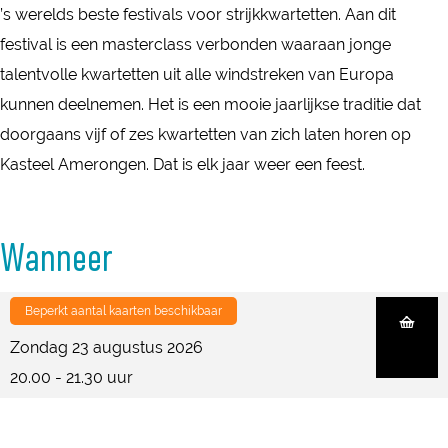
c
’s werelds beste festivals voor strijkkwartetten. Aan dit
e
n
o
c
e
festival is een masterclass verbonden waaraan jonge
r
c
n
o
r
talentvolle kwartetten uit alle windstreken van Europa
t
e
c
n
t
kunnen deelnemen. Het is een mooie jaarlijkse traditie dat
A
r
e
c
A
doorgaans vijf of zes kwartetten van zich laten horen op
m
t
r
e
m
Kasteel Amerongen. Dat is elk jaar weer een feest.
e
A
t
r
e
r
m
A
t
r
o
e
m
A
Wanneer
o
n
r
e
m
n
g
o
r
e
Beperkt aantal kaarten beschikbaar
g
e
n
o
r
e
Zondag 23 augustus 2026
n
g
n
o
n
20.00 - 21.30 uur
:
e
g
n
:
J
n
e
g
J