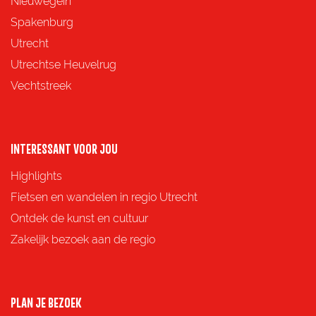
Nieuwegein
p
p
p
p
Spakenburg
a
a
a
a
Utrecht
g
g
g
g
Utrechtse Heuvelrug
i
i
i
i
Vechtstreek
n
n
n
n
a
a
a
a
o
o
o
o
INTERESSANT VOOR JOU
p
p
p
p
Highlights
F
X
e
W
Fietsen en wandelen in regio Utrecht
a
-
h
Ontdek de kunst en cultuur
c
m
a
Zakelijk bezoek aan de regio
e
a
t
b
i
s
o
l
A
PLAN JE BEZOEK