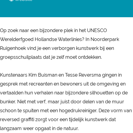
r
a
a
V
r
n
e
V
V
r
Op zoek naar een bijzondere plek in het UNESCO
e
e
b
Werelderfgoed Hollandse Waterlinies? In Noorderpark
r
r
o
Ruigenhoek vind je een verborgen kunstwerk bij een
b
b
r
groepsschuilplaats dat je zelf moet ontdekken.
o
o
g
r
r
e
Kunstenaars Kim Buisman en Tesse Reversma gingen in
g
g
n
gesprek met recreanten en bewoners uit de omgeving en
e
e
k
vertaalden hun verhalen naar bijzondere silhouetten op de
n
n
u
bunker. Niet met verf, maar juist door delen van de muur
k
k
n
schoon te spuiten met een hogedrukreiniger. Deze vorm van
u
u
s
reversed graffiti zorgt voor een tijdelijk kunstwerk dat
n
n
t
langzaam weer opgaat in de natuur.
s
s