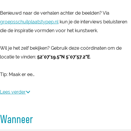
i
t
t
n
Benieuwd naar de verhalen achter de beelden? Via
i
i
N
groepsschuilplaatstypep.nl
kun je de interviews beluisteren
n
n
o
die de inspiratie vormden voor het kunstwerk.
N
N
o
o
o
r
Wil je het zelf bekijken? Gebruik deze coördinaten om de
o
o
d
locatie te vinden:
52°07'19.5"N 5°07'57.2"E
.
r
r
e
d
d
r
Tip: Maak er ee…
e
e
p
r
r
a
Lees verder
p
p
r
a
a
k
r
r
Wanneer
R
k
k
u