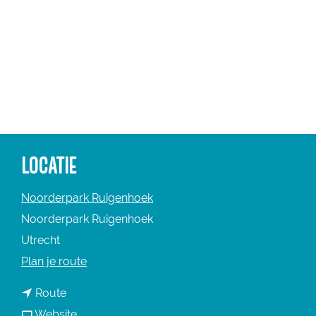
a
g
e
LOCATIE
Noorderpark Ruigenhoek
Noorderpark Ruigenhoek
Utrecht
n
Plan je route
a
n
Route
a
a
v
Website