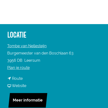
a
g
e
LOCATIE
Tombe van Nellesteijn
Burgemeester van den Boschlaan 63
3956 DB
Leersum
n
Plan je route
a
n
Route
a
a
v
Website
r
a
a
B
r
n
Meer informatie
e
B
B