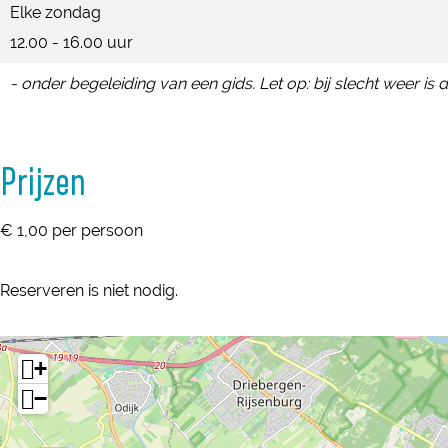
Elke zondag
v
e
e
12.00 - 16.00 uur
a
v
v
n
- onder begeleiding van een gids. Let op: bij slecht weer is 
a
a
N
n
n
e
N
N
l
Prijzen
e
e
l
l
l
e
€ 1,00 per persoon
l
l
s
e
e
t
Reserveren is niet nodig.
s
s
e
t
t
i
e
e
+
j
i
i
−
n
j
j