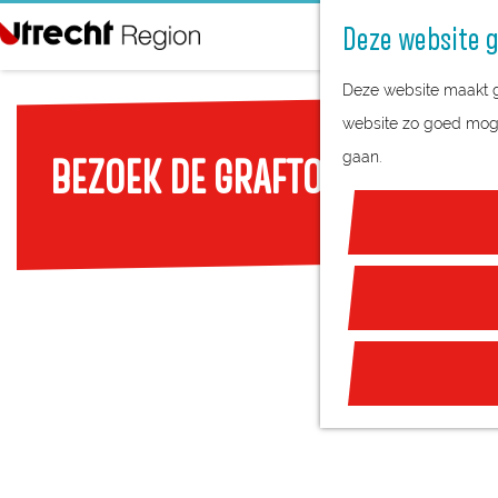
Deze website g
G
Deze website maakt ge
a
website zo goed mogel
n
gaan.
BEZOEK DE GRAFTOMBE VAN NE
a
a
r
d
e
h
o
m
e
p