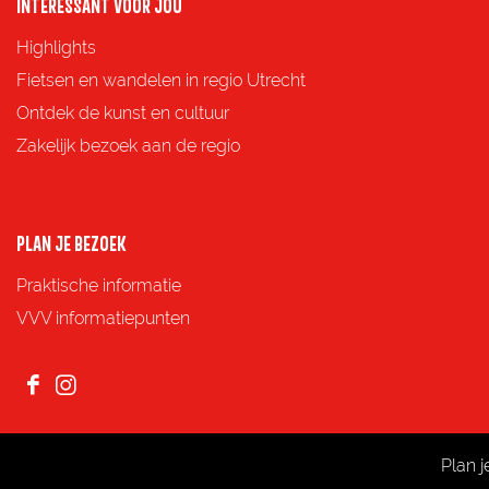
o
o
o
o
INTERESSANT VOOR JOU
p
p
p
p
Highlights
F
X
e
W
Fietsen en wandelen in regio Utrecht
a
-
h
Ontdek de kunst en cultuur
c
m
a
Zakelijk bezoek aan de regio
e
a
t
b
i
s
o
l
A
PLAN JE BEZOEK
o
p
Praktische informatie
k
p
VVV informatiepunten
F
I
a
n
c
s
Plan 