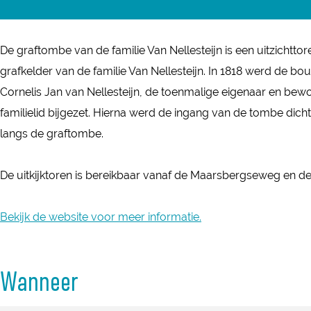
z
e
e
o
z
z
e
De graftombe van de familie Van Nellesteijn is een uitzichtto
o
o
k
grafkelder van de familie Van Nellesteijn. In 1818 werd de bo
e
e
d
Cornelis Jan van Nellesteijn, de toenmalige eigenaar en bewo
k
k
e
familielid bijgezet. Hierna werd de ingang van de tombe dic
d
d
G
langs de graftombe.
e
e
r
G
G
a
De uitkijktoren is bereikbaar vanaf de Maarsbergseweg en d
r
r
f
a
a
t
Bekijk de website voor meer informatie.
f
f
o
t
t
m
o
o
Wanneer
b
m
m
e
b
b