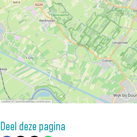
n
n
Leaflet
|
© OpenStreetMap contributors
Deel deze pagina