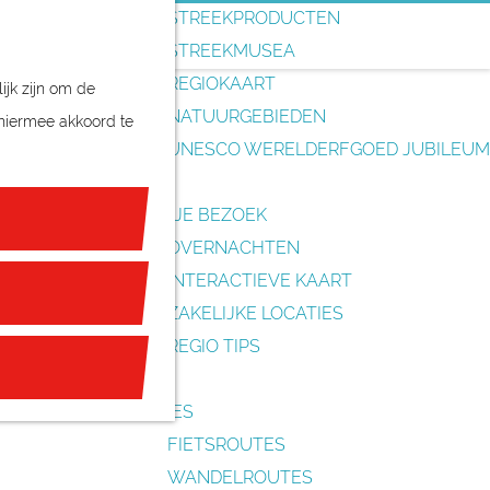
o
STREEKPRODUCTEN
e
STREEKMUSEA
k
REGIOKAART
ijk zijn om de
e
NATUURGEBIEDEN
 hiermee akkoord te
n
UNESCO WERELDERFGOED JUBILEUM
PLAN JE BEZOEK
OVERNACHTEN
INTERACTIEVE KAART
ZAKELIJKE LOCATIES
REGIO TIPS
ROUTES
FIETSROUTES
WANDELROUTES