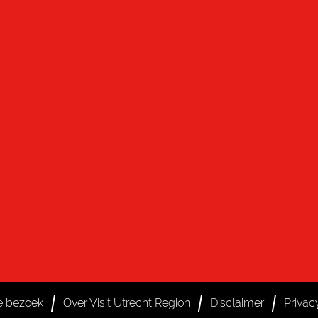
je bezoek
Over Visit Utrecht Region
Disclaimer
Privac