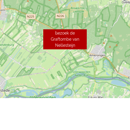
Bezoek de
Graftombe van
Nellesteijn