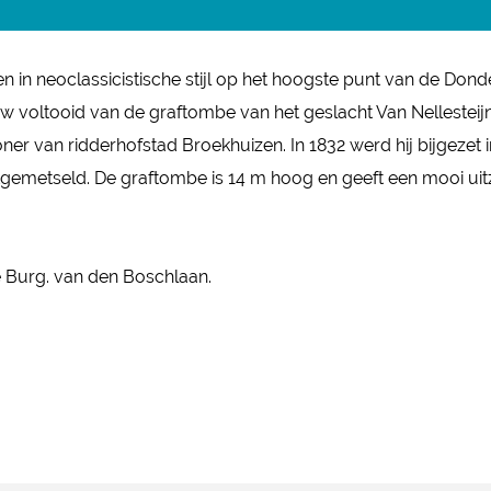
ren in neoclassicistische stijl op het hoogste punt van de Do
uw voltooid van de graftombe van het geslacht Van Nellesteijn
ner van ridderhofstad Broekhuizen. In 1832 werd hij bijgezet 
htgemetseld. De graftombe is 14 m hoog en geeft een mooi ui
e Burg. van den Boschlaan.