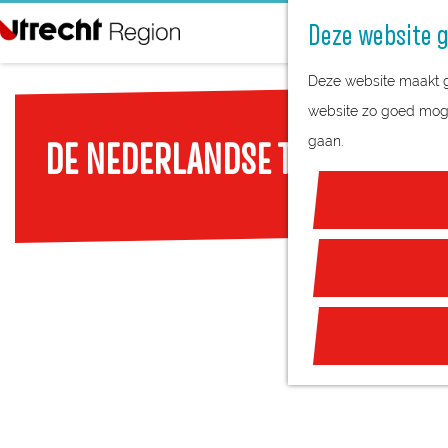
Deze website g
G
Deze website maakt ge
a
website zo goed mogel
n
gaan.
DE NEDERLANDSE TAALSHOW
a
a
r
d
e
h
o
m
e
p