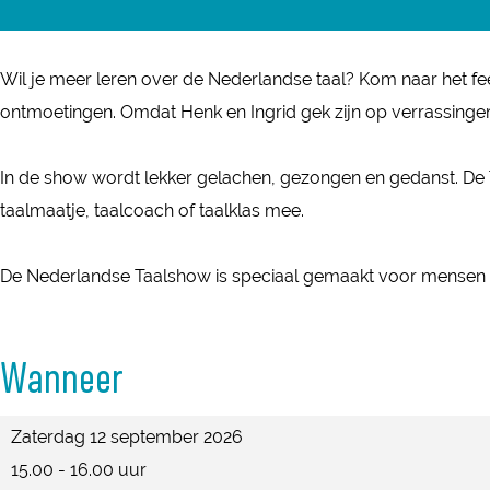
N
e
e
e
N
N
d
Wil je meer leren over de Nederlandse taal? Kom naar het fees
e
e
e
ontmoetingen. Omdat Henk en Ingrid gek zijn op verrassinge
d
d
r
e
e
l
In de show wordt lekker gelachen, gezongen en gedanst. De T
r
r
a
taalmaatje, taalcoach of taalklas mee.
l
l
n
a
a
d
De Nederlandse Taalshow is speciaal gemaakt voor mensen die
n
n
s
d
d
e
s
s
Wanneer
T
e
e
a
T
T
Zaterdag 12 september 2026
a
a
a
15.00 - 16.00 uur
l
a
a