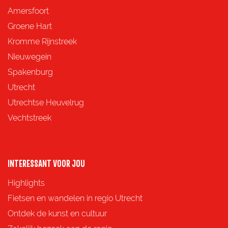
d
d
d
d
Amersfoort
e
e
e
e
Groene Hart
z
z
z
z
Kromme Rijnstreek
e
e
e
e
Nieuwegein
p
p
p
p
Spakenburg
a
a
a
a
Utrecht
g
g
g
g
Utrechtse Heuvelrug
i
i
i
i
Vechtstreek
n
n
n
n
a
a
a
a
o
o
o
o
INTERESSANT VOOR JOU
p
p
p
p
Highlights
F
X
e
W
Fietsen en wandelen in regio Utrecht
a
-
h
Ontdek de kunst en cultuur
c
m
a