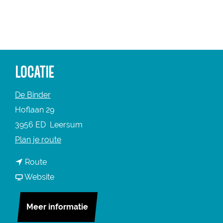
a
g
e
LOCATIE
De Binder
Hoflaan 29
3956 ED
Leersum
n
Plan je route
a
n
Route
a
a
v
Website
r
a
a
D
r
n
Meer informatie
e
D
D