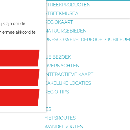
o
STREEKPRODUCTEN
e
STREEKMUSEA
k
REGIOKAART
ijk zijn om de
e
NATUURGEBIEDEN
 hiermee akkoord te
n
UNESCO WERELDERFGOED JUBILEUM
PLAN JE BEZOEK
OVERNACHTEN
INTERACTIEVE KAART
ZAKELIJKE LOCATIES
REGIO TIPS
ROUTES
FIETSROUTES
WANDELROUTES