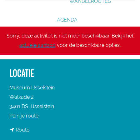
WANDELROUTES
g
e
AGENDA
Sorry, deze activiteit is niet meer beschikbaar. Bekijk het
actuele aanbod
voor de beschikbare opties.
LOCATIE
Museum IJsselstein
Walkade 2
3401 DS
IJsselstein
n
Plan je route
a
n
Route
a
a