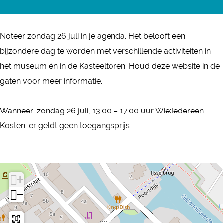
r
a
Z
r
o
Noteer zondag 26 juli in je agenda. Het belooft een
Z
m
bijzondere dag te worden met verschillende activiteiten in
o
e
het museum én in de Kasteeltoren. Houd deze website in de
m
r
gaten voor meer informatie.
e
f
r
e
Wanneer: zondag 26 juli, 13.00 – 17.00 uur Wie:Iedereen
f
e
Kosten: er geldt geen toegangsprijs
e
s
e
t
s
t
+
−