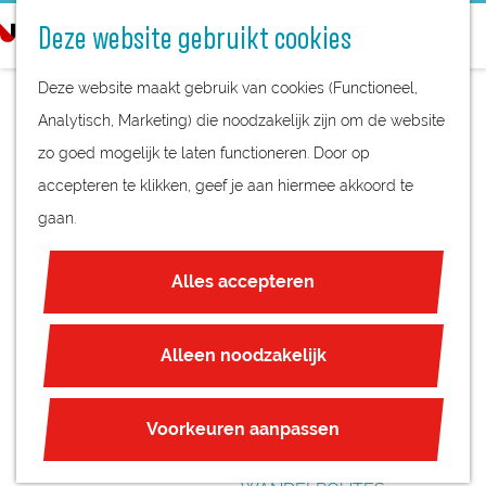
STREEKPRODUCTEN
o
Deze website gebruikt cookies
STREEKMUSEA
e
G
REGIOKAART
k
Deze website maakt gebruik van cookies (Functioneel,
a
NATUURGEBIEDEN
e
Analytisch, Marketing) die noodzakelijk zijn om de website
n
UNESCO WERELDERFGOED
n
zo goed mogelijk te laten functioneren. Door op
a
ZOMERFEEST
JUBILEUM
accepteren te klikken, geef je aan hiermee akkoord te
a
gaan.
r
PLAN JE BEZOEK
d
OVERNACHTEN
Alles accepteren
e
INTERACTIEVE KAART
h
ZAKELIJKE LOCATIES
o
Alleen noodzakelijk
REGIO TIPS
m
e
ROUTES
Voorkeuren aanpassen
p
FIETSROUTES
a