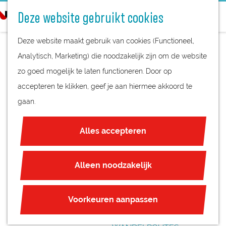
STREEKPRODUCTEN
o
Deze website gebruikt cookies
STREEKMUSEA
e
G
REGIOKAART
k
Deze website maakt gebruik van cookies (Functioneel,
a
NATUURGEBIEDEN
e
Analytisch, Marketing) die noodzakelijk zijn om de website
n
UNESCO WERELDERFGOED
n
zo goed mogelijk te laten functioneren. Door op
a
DE POLDER ONDER
JUBILEUM
accepteren te klikken, geef je aan hiermee akkoord te
a
WATER
gaan.
r
PLAN JE BEZOEK
d
OVERNACHTEN
Alles accepteren
e
INTERACTIEVE KAART
h
ZAKELIJKE LOCATIES
o
Alleen noodzakelijk
REGIO TIPS
m
e
ROUTES
Voorkeuren aanpassen
p
FIETSROUTES
a