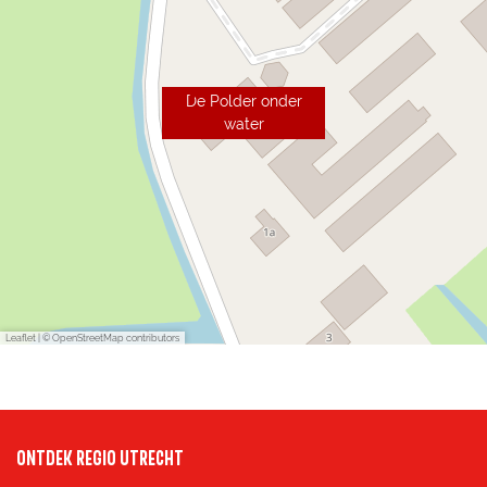
De Polder onder
water
Leaflet
|
© OpenStreetMap contributors
ONTDEK REGIO UTRECHT