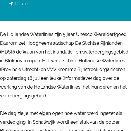
n
Route
a
a
r
a
D
r
e
De Hollandse Waterlinies zijn 5 jaar Unesco Werelderfgoed.
D
P
Daarom zet Hoogheemraadschap De Stichtse Rijnlanden
e
o
(HDSR) de kraan van het inundatie- en waterbergingsgebied
P
l
in Blokhoven open. Het waterschap, Hollandse Waterlinies
o
d
(Provincie Utrecht) en VVV Kromme Rijnstreek organiseren
l
e
op zaterdag 18 juli een leuke (informatieve) dag over de
d
r
werking van de Hollandse Waterlinies, het inunderen en het
e
o
waterbergingsgebied.
r
n
o
d
Die dag zie je met eigen ogen hoe water werd ingezet als
n
e
verdediging. In Schalkwijk wordt een stuk van de polder
d
r
Blokhoven onder water gezet – precies zoals dat vroeger