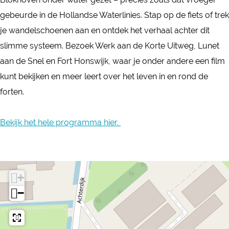
e
w
gebeurde in de Hollandse Waterlinies. Stap op de fiets of trek
r
a
je wandelschoenen aan en ontdek het verhaal achter dit
w
t
slimme systeem. Bezoek Werk aan de Korte Uitweg, Lunet
a
e
aan de Snel en Fort Honswijk, waar je onder andere een film
t
r
kunt bekijken en meer leert over het leven in en rond de
e
forten.
r
Bekijk het hele programma hier.
+
−