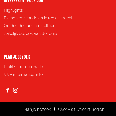
INTERESSANT VOOR JOU
p
p
p
p
Highlights
F
X
e
W
Fietsen en wandelen in regio Utrecht
a
-
h
Ontdek de kunst en cultuur
c
m
a
Zakelijk bezoek aan de regio
e
a
t
b
i
s
o
l
A
PLAN JE BEZOEK
o
p
Praktische informatie
k
p
VVV informatiepunten
F
I
a
n
c
s
Plan je bezoek
Over Visit Utrecht Region