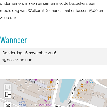
a
e
k
ondernemers maken en samen met de bezoekers een
b
r
n
e
mooie dag van. Welkom! De markt staat er tussen 15.00 en
u
k
b
n
21.00 uur.
r
t
u
b
g
S
r
u
Wanneer
p
g
r
a
g
Donderdag 26 november 2026
k
15.00 - 21.00 uur
e
n
b
u
+
r
−
g