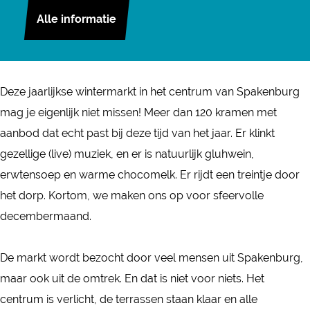
n
W
r
n
Alle informatie
s
i
W
t
t
n
i
e
a
t
n
r
g
e
t
Deze jaarlijkse wintermarkt in het centrum van Spakenburg
m
r
r
e
mag je eigenlijk niet missen! Meer dan 120 kramen met
a
a
m
r
aanbod dat echt past bij deze tijd van het jaar. Er klinkt
r
m
a
m
gezellige (live) muziek, en er is natuurlijk gluhwein,
k
W
r
a
erwtensoep en warme chocomelk. Er rijdt een treintje door
t
i
k
r
het dorp. Kortom, we maken ons op voor sfeervolle
S
n
t
k
decembermaand.
p
t
S
t
a
e
p
S
De markt wordt bezocht door veel mensen uit Spakenburg,
k
r
a
p
maar ook uit de omtrek. En dat is niet voor niets. Het
e
m
k
a
centrum is verlicht, de terrassen staan klaar en alle
n