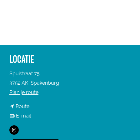
a
g
e
LOCATIE
Spuistraat 75
3752 AK
Spakenburg
n
Plan je route
a
n
Route
a
a
n
E-mail
r
a
a
W
I
r
a
i