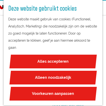
STREEKPRODUCTEN
o
Deze website gebruikt cookies
STREEKMUSEA
e
G
REGIOKAART
k
Deze website maakt gebruik van cookies (Functioneel,
a
NATUURGEBIEDEN
e
Analytisch, Marketing) die noodzakelijk zijn om de website
n
UNESCO WERELDERFGOED
n
zo goed mogelijk te laten functioneren. Door op
a
SONNENBORGH BY
JUBILEUM
accepteren te klikken, geef je aan hiermee akkoord te
a
NIGHT
gaan.
r
PLAN JE BEZOEK
d
OVERNACHTEN
Alles accepteren
e
INTERACTIEVE KAART
h
ZAKELIJKE LOCATIES
o
Alleen noodzakelijk
REGIO TIPS
m
e
ROUTES
Voorkeuren aanpassen
p
FIETSROUTES
a