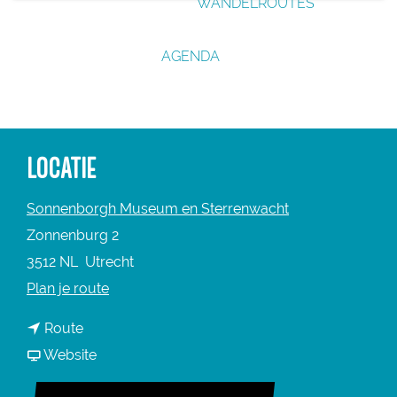
WANDELROUTES
g
e
AGENDA
LOCATIE
Sonnenborgh Museum en Sterrenwacht
Zonnenburg 2
3512 NL
Utrecht
n
Plan je route
a
n
Route
a
a
v
Website
r
a
a
S