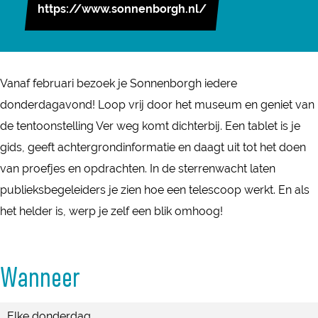
r
n
https://www.sonnenborgh.nl/
o
S
S
n
o
o
n
n
n
e
Vanaf februari bezoek je Sonnenborgh iedere
n
n
n
donderdagavond! Loop vrij door het museum en geniet van
e
e
b
de tentoonstelling Ver weg komt dichterbij. Een tablet is je
n
n
o
gids, geeft achtergrondinformatie en daagt uit tot het doen
b
b
r
van proefjes en opdrachten. In de sterrenwacht laten
o
o
g
publieksbegeleiders je zien hoe een telescoop werkt. En als
r
r
h
het helder is, werp je zelf een blik omhoog!
g
g
b
h
h
y
b
b
Wanneer
n
y
y
i
n
n
Elke donderdag
g