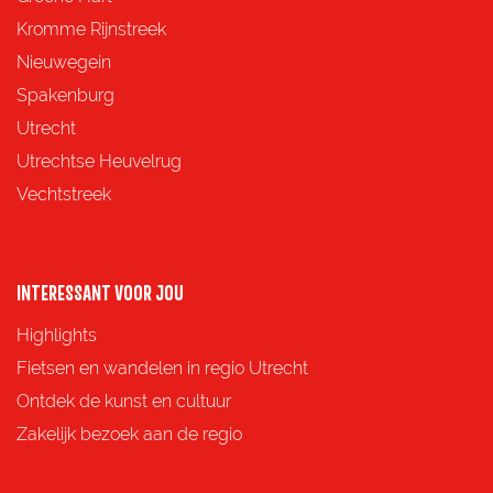
z
z
z
z
Kromme Rijnstreek
e
e
e
e
Nieuwegein
p
p
p
p
Spakenburg
a
a
a
a
Utrecht
g
g
g
g
Utrechtse Heuvelrug
i
i
i
i
Vechtstreek
n
n
n
n
a
a
a
a
o
o
o
o
INTERESSANT VOOR JOU
p
p
p
p
Highlights
F
X
e
W
Fietsen en wandelen in regio Utrecht
a
-
h
Ontdek de kunst en cultuur
c
m
a
Zakelijk bezoek aan de regio
e
a
t
b
i
s