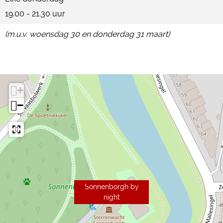
i
i
19.00 - 21.30 uur
h
g
g
t
(m.u.v. woensdag 30 en donderdag 31 maart)
h
h
t
t
+
−
Sonnenborgh by
night