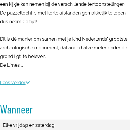
v
een kijkje kan nemen bij de verschillende tentoonstellingen.
o
r
r
e
De puzzeltocht is met korte afstanden gemakkelijk te lopen
v
o
o
r
dus neem de tijd!
e
v
v
W
r
e
e
o
Dit is dé manier om samen met je kind Nederlands’ grootste
W
r
r
e
archeologische monument, dat anderhalve meter onder de
o
W
W
r
grond ligt, te beleven.
e
o
o
d
De Limes …
r
e
e
e
d
r
r
n
Lees verder
e
d
d
a
n
e
e
l
a
n
n
Wanneer
s
l
a
a
e
s
l
l
Elke vrijdag en zaterdag
e