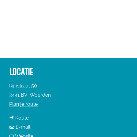
a
g
e
LOCATIE
Rijnstraat 50
3441 BV
Woerden
n
Plan je route
a
n
Route
a
a
n
E-mail
r
a
a
v
Website