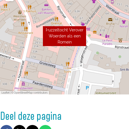
Puzzeltocht Verover
Woerden als een
Romein
Leaflet
|
© OpenStreetMap contributors
Deel deze pagina