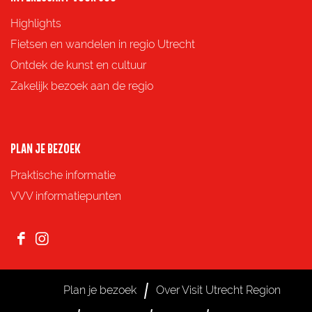
p
p
p
p
Highlights
F
X
e
W
Fietsen en wandelen in regio Utrecht
a
-
h
Ontdek de kunst en cultuur
c
m
a
Zakelijk bezoek aan de regio
e
a
t
b
i
s
o
l
A
PLAN JE BEZOEK
o
p
Praktische informatie
k
p
VVV informatiepunten
F
I
a
n
c
s
Plan je bezoek
Over Visit Utrecht Region
e
t