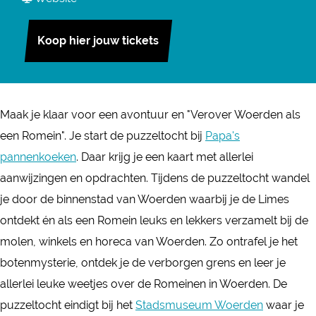
P
r
a
a
u
P
r
n
Koop hier jouw tickets
z
u
P
P
z
z
u
u
e
z
z
z
l
Maak je klaar voor een avontuur en "Verover Woerden als
e
z
z
t
een Romein". Je start de puzzeltocht bij
Papa's
l
e
e
o
pannenkoeken
. Daar krijg je een kaart met allerlei
t
l
l
c
aanwijzingen en opdrachten. Tijdens de puzzeltocht wandel
o
t
t
h
je door de binnenstad van Woerden waarbij je de Limes
c
o
o
t
ontdekt én als een Romein leuks en lekkers verzamelt bij de
h
c
c
V
molen, winkels en horeca van Woerden. Zo ontrafel je het
t
h
h
e
botenmysterie, ontdek je de verborgen grens en leer je
V
t
t
r
allerlei leuke weetjes over de Romeinen in Woerden. De
e
V
V
o
puzzeltocht eindigt bij het
Stadsmuseum Woerden
waar je
r
e
e