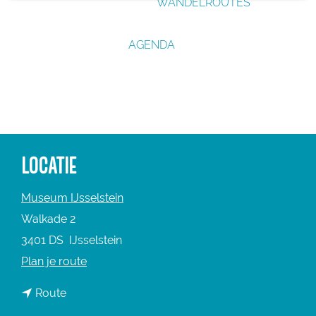
WANDELROUTES
g
e
AGENDA
LOCATIE
Museum IJsselstein
Walkade 2
3401 DS
IJsselstein
n
Plan je route
a
n
Route
a
a