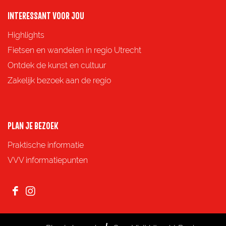
o
o
o
o
INTERESSANT VOOR JOU
p
p
p
p
Highlights
F
X
e
W
Fietsen en wandelen in regio Utrecht
a
-
h
Ontdek de kunst en cultuur
c
m
a
Zakelijk bezoek aan de regio
e
a
t
b
i
s
o
l
A
PLAN JE BEZOEK
o
p
Praktische informatie
k
p
VVV informatiepunten
F
I
a
n