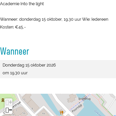
e
Academie Into the light
g
n
e
:
Wanneer: donderdag 15 oktober, 19.30 uur Wie: Iedereen
n
I
Kosten: €45,-
:
n
I
t
n
Wanneer
o
t
t
o
Donderdag 15 oktober 2026
h
t
om 19.30 uur
e
h
l
e
i
l
g
i
+
h
g
−
t