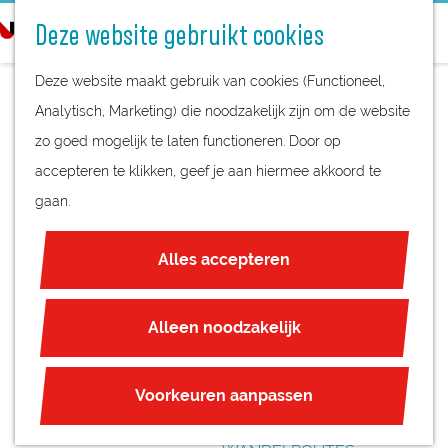
STREEKPRODUCTEN
o
Deze website gebruikt cookies
STREEKMUSEA
e
G
REGIOKAART
k
Deze website maakt gebruik van cookies (Functioneel,
a
NATUURGEBIEDEN
e
Analytisch, Marketing) die noodzakelijk zijn om de website
n
UNESCO WERELDERFGOED
n
zo goed mogelijk te laten functioneren. Door op
a
DRIELUIK
JUBILEUM
accepteren te klikken, geef je aan hiermee akkoord te
a
LEZINGEN: INTO
gaan.
r
PLAN JE BEZOEK
d
THE LIGHT
OVERNACHTEN
Alles accepteren
e
INTERACTIEVE KAART
h
ZAKELIJKE LOCATIES
o
Alleen noodzakelijk
REGIO TIPS
m
e
ROUTES
Voorkeuren aanpassen
p
FIETSROUTES
a