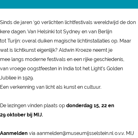
r
a
D
r
r
Sinds de jaren ‘90 verlichten lichtfestivals wereldwijd de don
D
i
kere dagen. Van Helsinki tot Sydney en van Berlijn
r
e
tot Turijn: overal duiken magische lichtinstallaties op. Maar
i
l
wat is lichtkunst eigenlijk? Aldwin Kroeze neemt je
e
u
mee langs moderne festivals en een rijke geschiedenis,
l
i
van vroege oogstfeesten in India tot het Light’s Golden
u
k
Jubilee in 1929.
i
l
Een verkenning van licht als kunst en cultuur.
k
e
l
z
De lezingen vinden plaats op
donderdag 15, 22 en
e
i
29 oktober bij MIJ.
z
n
i
g
Aanmelden
via aanmelden@museumijsselstein.nl o.v.v. MIJ
n