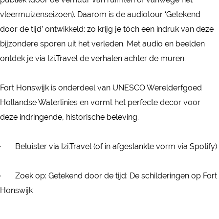
u
M
M
r
vleermuizenseizoen). Daarom is de audiotour ‘Getekend
u
u
u
s
door de tijd’ ontwikkeld: zo krijg je tóch een indruk van deze
r
u
u
c
bijzondere sporen uit het verleden. Met audio en beelden
s
r
r
h
ontdek je via Izi.Travel de verhalen achter de muren.
c
s
s
i
h
c
c
l
Fort Honswijk is onderdeel van UNESCO Werelderfgoed
i
h
h
d
Hollandse Waterlinies en vormt het perfecte decor voor
l
i
i
e
deze indringende, historische beleving.
d
l
l
r
e
d
d
i
· Beluister via Izi.Travel (of in afgeslankte vorm via Spotify)
r
e
e
n
i
r
r
g
· Zoek op: Getekend door de tijd: De schilderingen op Fort
n
i
i
e
Honswijk
g
n
n
n
e
g
g