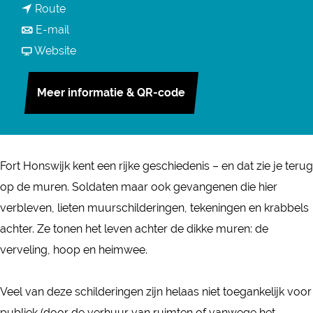
n
Route
a
a
n
E-mail
r
a
a
v
Website
A
r
a
a
u
A
r
n
Meer informatie & QR-code
d
u
A
A
i
d
u
u
o
i
d
d
t
Fort Honswijk kent een rijke geschiedenis – en dat zie je terug
o
i
i
o
op de muren. Soldaten maar ook gevangenen die hier
t
o
o
u
verbleven, lieten muurschilderingen, tekeningen en krabbels
o
t
t
r
achter. Ze tonen het leven achter de dikke muren: de
u
o
o
-
verveling, hoop en heimwee.
r
u
u
M
-
r
r
u
Veel van deze schilderingen zijn helaas niet toegankelijk voor
M
-
-
u
publiek (door de verhuur van ruimten of vanwege het