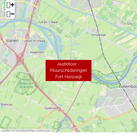
+
−
Audiotour -
Muurschilderingen
Fort Honswijk
Leaflet
|
© OpenStreetMap contributors