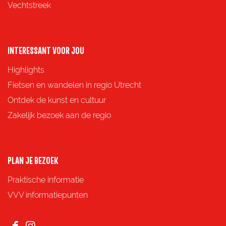
i
i
i
i
Vechtstreek
n
n
n
n
a
a
a
a
o
o
o
o
INTERESSANT VOOR JOU
p
p
p
p
Highlights
F
X
e
W
Fietsen en wandelen in regio Utrecht
a
-
h
Ontdek de kunst en cultuur
c
m
a
Zakelijk bezoek aan de regio
e
a
t
b
i
s
o
l
A
PLAN JE BEZOEK
o
p
Praktische informatie
k
p
VVV informatiepunten