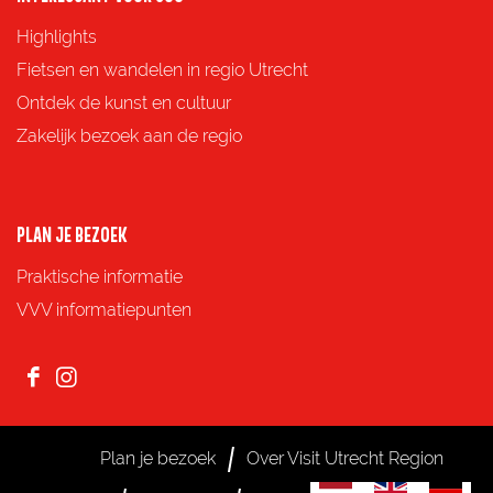
p
p
p
p
Highlights
F
X
e
W
Fietsen en wandelen in regio Utrecht
a
-
h
Ontdek de kunst en cultuur
c
m
a
Zakelijk bezoek aan de regio
e
a
t
b
i
s
o
l
A
PLAN JE BEZOEK
o
p
Praktische informatie
k
p
VVV informatiepunten
F
I
a
n
c
s
Plan je bezoek
Over Visit Utrecht Region
e
t