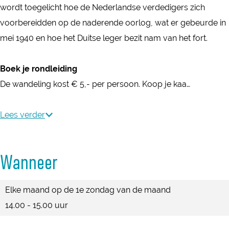
g
wordt toegelicht hoe de Nederlandse verdedigers zich
n
F
voorbereidden op de naderende oorlog, wat er gebeurde in
g
o
mei 1940 en hoe het Duitse leger bezit nam van het fort.
F
r
o
t
Boek je rondleiding
r
a
De wandeling kost € 5,- per persoon. Koop je kaa…
t
a
a
n
Lees verder
a
d
n
e
d
Wanneer
B
e
u
B
Elke maand op de 1e zondag van de maand
u
u
14.00 - 15.00 uur
r
u
s