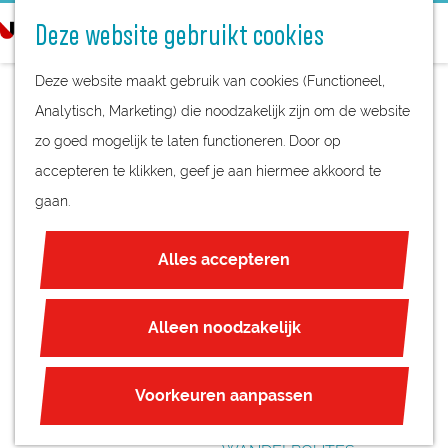
STREEKPRODUCTEN
o
Deze website gebruikt cookies
STREEKMUSEA
e
G
REGIOKAART
k
Deze website maakt gebruik van cookies (Functioneel,
a
NATUURGEBIEDEN
e
Analytisch, Marketing) die noodzakelijk zijn om de website
n
UNESCO WERELDERFGOED
n
zo goed mogelijk te laten functioneren. Door op
a
RONDLEIDING FORT
JUBILEUM
accepteren te klikken, geef je aan hiermee akkoord te
a
AAN DE BUURSTEEG
gaan.
r
PLAN JE BEZOEK
d
-
OVERNACHTEN
Alles accepteren
e
INTERACTIEVE KAART
BEZOEKERSCENTRU
h
ZAKELIJKE LOCATIES
o
Alleen noodzakelijk
M GREBBELINIE
REGIO TIPS
m
e
ROUTES
Voorkeuren aanpassen
p
FIETSROUTES
a