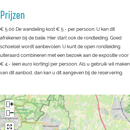
r
t
s
Prijzen
e
t
e
e
€ 5,00 De wandeling kost € 5,- per persoon. U kan dit
g
e
afrekenen bij de balie. Hier start ook de rondleiding. Goed
-
g
schoeisel wordt aanbevolen. U kunt de open rondleiding
B
-
uiteraard combineren met een bezoek aan de expositie voor
e
B
€ 4,- (een euro korting) per persoon. Als u gebruik wil maken
z
e
van dit aanbod, dan kan u dit aangeven bij de reservering.
o
z
e
o
k
e
e
+
k
r
−
e
s
r
c