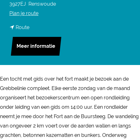
3927EJ
Renswoude
n
Plan je route
a
n
Route
a
a
r
a
Meer informatie
R
r
o
R
n
o
d
Een tocht met gids over het fort maakt je bezoek aan de
n
l
Grebbelinie compleet. Elke eerste zondag van de maand
d
e
organiseert het bezoekerscentrum een open rondleiding
l
i
onder leiding van een gids om 14:00 uur. Een rondleider
e
d
neemt je mee door het Fort aan de Buursteeg. De wandeling
i
i
van ongeveer 2 km voert over de aarden wallen en langs
d
n
grachten, betonnen kazematten en bunkers. Onderweg
i