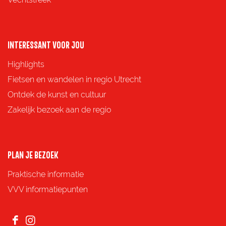
n
n
n
n
a
a
a
a
o
o
o
o
INTERESSANT VOOR JOU
p
p
p
p
Highlights
F
X
e
W
Fietsen en wandelen in regio Utrecht
a
-
h
Ontdek de kunst en cultuur
c
m
a
Zakelijk bezoek aan de regio
e
a
t
b
i
s
o
l
A
PLAN JE BEZOEK
o
p
Praktische informatie
k
p
VVV informatiepunten