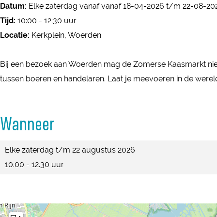
e
Datum:
Elke zaterdag vanaf vanaf 18-04-2026 t/m 22-08-20
m
m
r
Tijd:
10:00 - 12:30 uur
e
e
s
Locatie:
Kerkplein, Woerden
r
r
e
s
s
k
Bij een bezoek aan Woerden mag de Zomerse Kaasmarkt niet 
e
e
a
tussen boeren en handelaren. Laat je meevoeren in de wereld
k
k
a
a
a
s
a
a
Wanneer
m
s
s
a
m
m
Elke zaterdag t/m 22 augustus 2026
r
a
a
10.00 - 12.30 uur
k
r
r
t
k
k
W
t
t
o
W
W