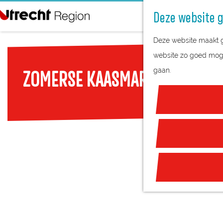
Deze website g
G
Deze website maakt ge
a
website zo goed mogel
n
gaan.
ZOMERSE KAASMARKT WOERD
a
a
r
d
e
h
o
m
e
p