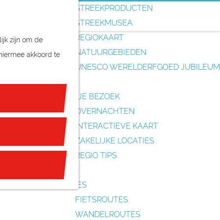
o
STREEKPRODUCTEN
e
STREEKMUSEA
k
REGIOKAART
ijk zijn om de
e
NATUURGEBIEDEN
 hiermee akkoord te
n
UNESCO WERELDERFGOED JUBILEUM
PLAN JE BEZOEK
OVERNACHTEN
INTERACTIEVE KAART
ZAKELIJKE LOCATIES
REGIO TIPS
ROUTES
FIETSROUTES
WANDELROUTES