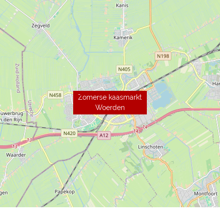
Zomerse kaasmarkt
Woerden