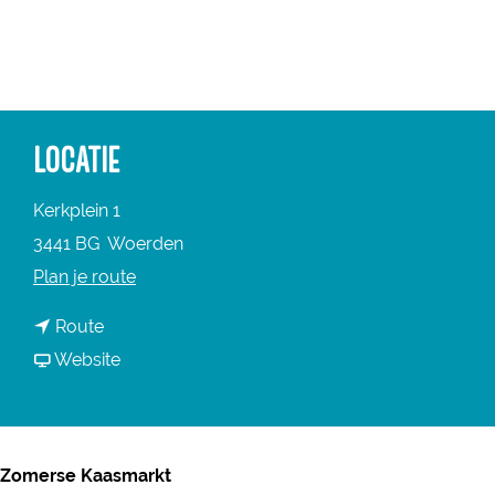
a
g
e
LOCATIE
Kerkplein 1
3441 BG
Woerden
n
Plan je route
a
n
Route
a
a
v
Website
r
a
a
Z
r
n
o
Z
Z
m
Zomerse Kaasmarkt
o
o