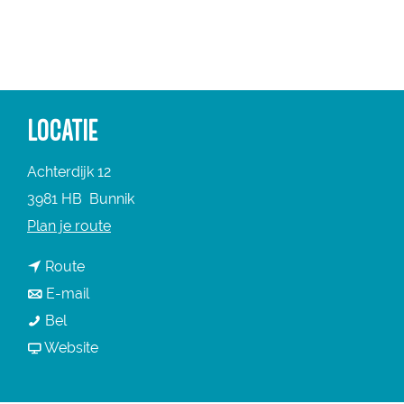
a
g
e
LOCATIE
Achterdijk 12
3981 HB
Bunnik
n
Plan je route
a
n
Route
a
a
n
E-mail
r
F
a
a
Bel
F
o
r
a
v
Website
o
r
F
r
a
r
t
o
F
n