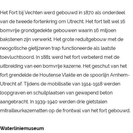
t
b
r
o
F
b
Het Fort bij Vechten werd gebouwd in 1870 als onderdeel
i
t
r
o
i
van de tweede fortenkring om Utrecht. Het fort telt wel 16
j
b
t
r
j
bomvrije grondgedekte gebouwen waarin 16 miljoen
V
i
b
t
V
bakstenen zijn verwerkt. Het grote reduitgebouw met de
e
j
i
b
e
neogotische gietijzeren trap functioneerde als laatste
c
V
j
i
c
toevluchtsoord. In 1881 werd het fort verbeterd met de
h
e
V
j
h
uitbreiding van een bomvrije kazerne. Het geschut van het
t
c
e
V
t
fort grendelde de Houtense Vlakte en de spoorlijn Arnhem-
e
h
c
e
e
Utrecht af. Tijdens de mobilisatie van 1914-1918 werden
n
t
h
c
n
loopgraven en schuilplaatsen van gewapend beton
e
t
h
aangebracht. In 1939-1940 werden drie gietstalen
n
e
t
mitrailleurkazematten op de frontwal van het fort gebouwd.
n
e
n
Waterliniemuseum