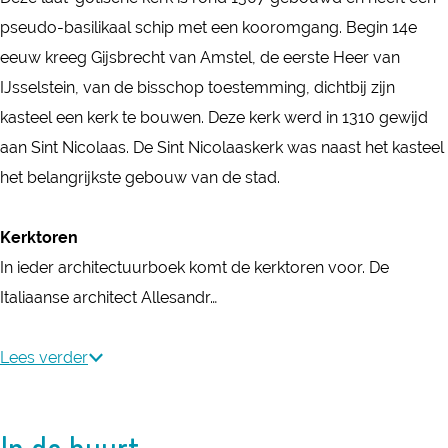
O
d
pseudo-basilikaal schip met een kooromgang. Begin 14e
u
e
eeuw kreeg Gijsbrecht van Amstel, de eerste Heer van
d
N
IJsselstein, van de bisschop toestemming, dichtbij zijn
e
i
kasteel een kerk te bouwen. Deze kerk werd in 1310 gewijd
N
c
aan Sint Nicolaas. De Sint Nicolaaskerk was naast het kasteel
i
o
het belangrijkste gebouw van de stad.
c
l
o
a
Kerktoren
l
a
In ieder architectuurboek komt de kerktoren voor. De
a
s
Italiaanse architect Allesandr…
a
k
s
e
Lees verder
k
r
e
k
r