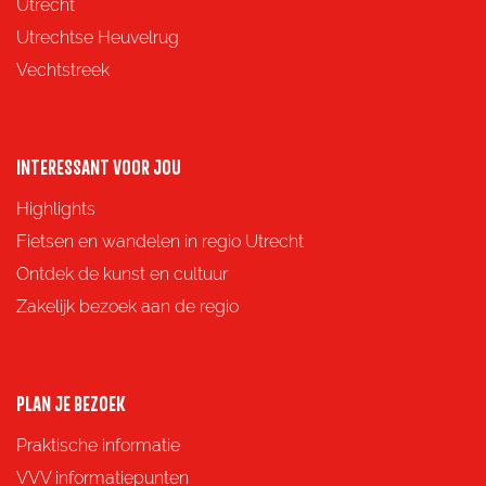
a
a
a
a
Utrecht
g
g
g
g
Utrechtse Heuvelrug
i
i
i
i
Vechtstreek
n
n
n
n
a
a
a
a
o
o
o
o
INTERESSANT VOOR JOU
p
p
p
p
Highlights
F
X
e
W
Fietsen en wandelen in regio Utrecht
a
-
h
Ontdek de kunst en cultuur
c
m
a
Zakelijk bezoek aan de regio
e
a
t
b
i
s
o
l
A
PLAN JE BEZOEK
o
p
Praktische informatie
k
p
VVV informatiepunten