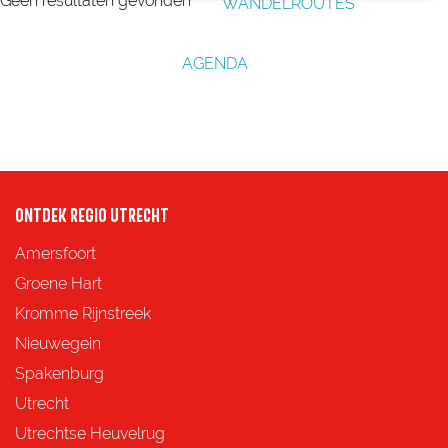
k
Geen resultaten gevonden
WANDELROUTES
u
p
t
g
j
m
:
e
e
AGENDA
e
e
r
o
p
:
ONTDEK REGIO UTRECHT
Amersfoort
Groene Hart
Kromme Rijnstreek
Nieuwegein
Spakenburg
Utrecht
Utrechtse Heuvelrug