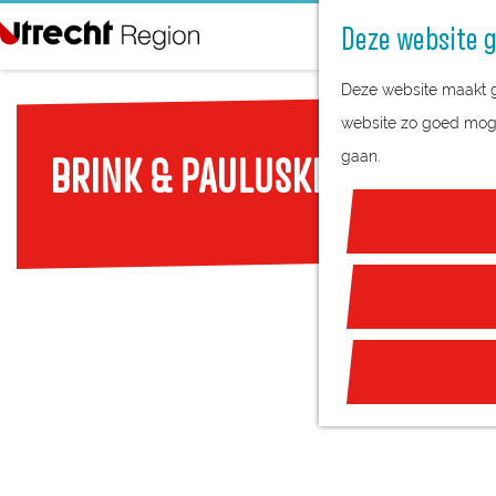
Deze website g
G
Deze website maakt ge
a
website zo goed mogel
n
gaan.
BRINK & PAULUSKERK
a
a
r
d
e
h
o
m
e
p