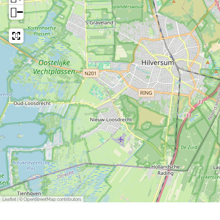
−
Leaflet
|
© OpenStreetMap contributors