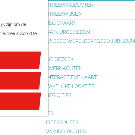
o
STREEKPRODUCTEN
e
STREEKMUSEA
k
REGIOKAART
ijk zijn om de
e
NATUURGEBIEDEN
 hiermee akkoord te
n
UNESCO WERELDERFGOED JUBILEUM
PLAN JE BEZOEK
OVERNACHTEN
INTERACTIEVE KAART
ZAKELIJKE LOCATIES
REGIO TIPS
ROUTES
FIETSROUTES
WANDELROUTES