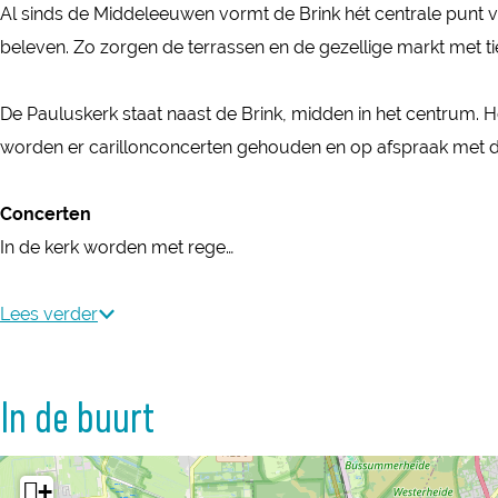
n
Al sinds de Middeleeuwen vormt de Brink hét centrale punt van
&
i
r
k
beleven. Zo zorgen de terrassen en de gezellige markt met 
P
n
i
&
a
k
n
P
De Pauluskerk staat naast de Brink, midden in het centrum. He
u
&
k
a
worden er carillonconcerten gehouden en op afspraak met de 
l
P
&
u
u
a
P
l
Concerten
s
u
a
u
In de kerk worden met rege…
k
l
u
s
e
u
l
k
Lees verder
r
s
u
e
k
k
s
r
e
k
In de buurt
k
r
e
k
r
+
k