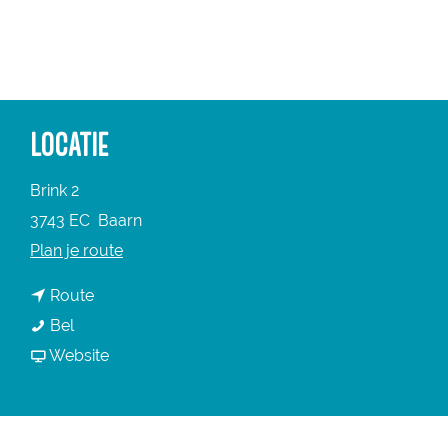
a
g
e
LOCATIE
Brink 2
3743 EC
Baarn
n
Plan je route
a
n
Route
a
B
a
Bel
r
r
a
v
Website
B
i
r
a
r
n
B
n
i
k
r
B