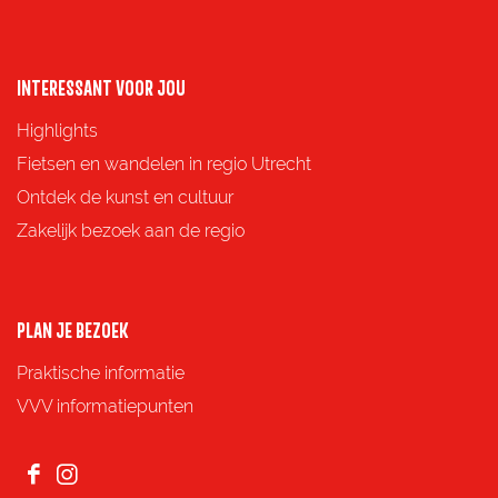
n
n
n
n
a
a
a
a
o
o
o
o
INTERESSANT VOOR JOU
p
p
p
p
Highlights
F
X
e
W
Fietsen en wandelen in regio Utrecht
a
-
h
Ontdek de kunst en cultuur
c
m
a
Zakelijk bezoek aan de regio
e
a
t
b
i
s
o
l
A
PLAN JE BEZOEK
o
p
Praktische informatie
k
p
VVV informatiepunten
F
I