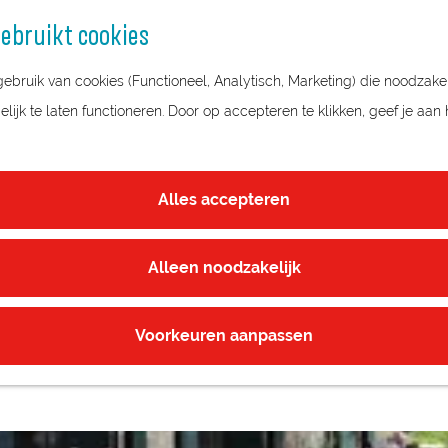
ebruikt cookies
bruik van cookies (Functioneel, Analytisch, Marketing) die noodzakel
OVERNACHTEN IN REGIO UTRECHT
ijk te laten functioneren. Door op accepteren te klikken, geef je aan
Alles accepteren
cht zijn verschillende overnachtingsmogelijkheden. Van prachti
ngs.
Alleen noodzakelijk
Voorkeuren aanpassen