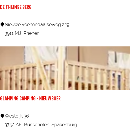
p
DE THIJMSE BERG
a
r
D
Nieuwe Veenendaalseweg 229
k
e
3911 MJ
Rhenen
D
T
e
h
K
i
r
j
a
m
k
s
e
e
l
GLAMPING CAMPING - NIEUWBOER
B
i
e
n
G
Westdijk 36
r
g
l
3752 AE
Bunschoten-Spakenburg
g