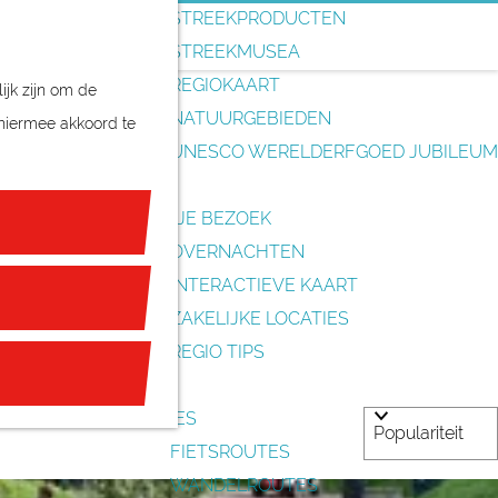
o
STREEKPRODUCTEN
e
STREEKMUSEA
k
REGIOKAART
ijk zijn om de
e
NATUURGEBIEDEN
 hiermee akkoord te
n
UNESCO WERELDERFGOED JUBILEUM
PLAN JE BEZOEK
ge kastelen, tot
OVERNACHTEN
INTERACTIEVE KAART
ZAKELIJKE LOCATIES
REGIO TIPS
ROUTES
FIETSROUTES
WANDELROUTES