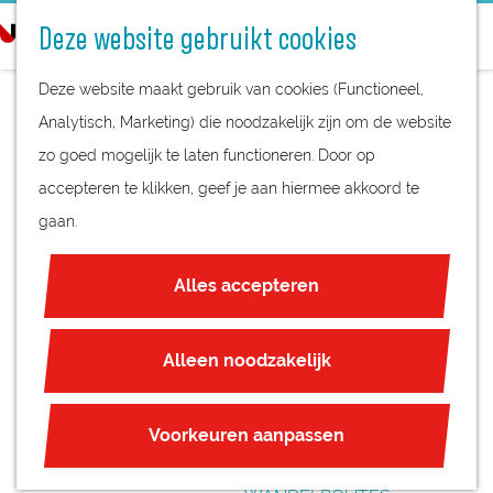
STREEKPRODUCTEN
o
Deze website gebruikt cookies
STREEKMUSEA
e
G
REGIOKAART
k
Deze website maakt gebruik van cookies (Functioneel,
a
NATUURGEBIEDEN
e
Analytisch, Marketing) die noodzakelijk zijn om de website
n
UNESCO WERELDERFGOED
n
zo goed mogelijk te laten functioneren. Door op
a
TENTOONSTELLING
JUBILEUM
accepteren te klikken, geef je aan hiermee akkoord te
a
‘EEN BODEM VOL
gaan.
r
PLAN JE BEZOEK
d
ROMEINSE
OVERNACHTEN
Alles accepteren
e
INTERACTIEVE KAART
VONDSTEN’
h
ZAKELIJKE LOCATIES
o
Alleen noodzakelijk
REGIO TIPS
m
e
ROUTES
Voorkeuren aanpassen
p
FIETSROUTES
a